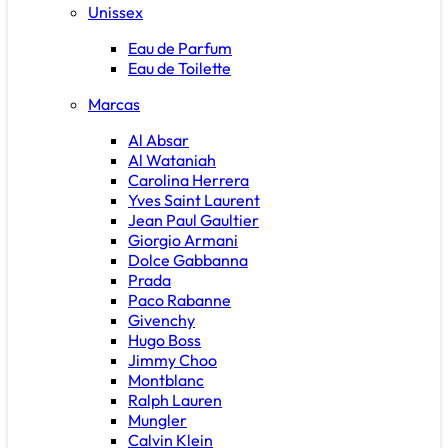
Unissex
Eau de Parfum
Eau de Toilette
Marcas
Al Absar
Al Wataniah
Carolina Herrera
Yves Saint Laurent
Jean Paul Gaultier
Giorgio Armani
Dolce Gabbanna
Prada
Paco Rabanne
Givenchy
Hugo Boss
Jimmy Choo
Montblanc
Ralph Lauren
Mungler
Calvin Klein