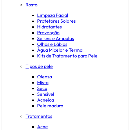
Rosto
Limpeza Facial
Protetores Solares
Hidratantes
Prevenção
Seruns e Ampolas
Olhos e Lábios
Água Micelar e Termal
Kits de Tratamento para Pele
Tipos de pele
Oleosa
Mista
Seca
Sensível
Acneica
Pele madura
Tratamentos
Acne