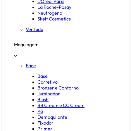
L'Oréal Paris
La Roche-Posay
Neutrogena
Skelt Cosmetics
Ver tudo
Maquiagem
Face
Base
Corretivo
Bronzer e Contorno
Iluminador
Blush
BB Cream e CC Cream
Pó
Demaquilante
Fixador
Primer