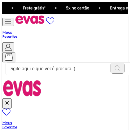
Meus
Favoritos
ver tudo de ""
Meus
Favoritos