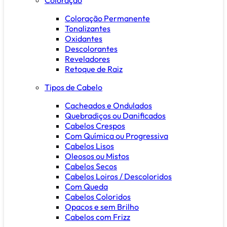
Coloração Permanente
Tonalizantes
Oxidantes
Descolorantes
Reveladores
Retoque de Raiz
Tipos de Cabelo
Cacheados e Ondulados
Quebradiços ou Danificados
Cabelos Crespos
Com Química ou Progressiva
Cabelos Lisos
Oleosos ou Mistos
Cabelos Secos
Cabelos Loiros / Descoloridos
Com Queda
Cabelos Coloridos
Opacos e sem Brilho
Cabelos com Frizz