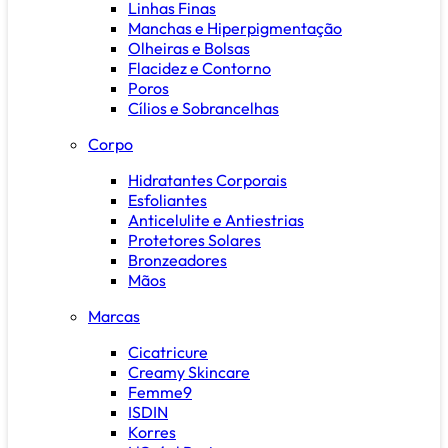
Linhas Finas
Manchas e Hiperpigmentação
Olheiras e Bolsas
Flacidez e Contorno
Poros
Cílios e Sobrancelhas
Corpo
Hidratantes Corporais
Esfoliantes
Anticelulite e Antiestrias
Protetores Solares
Bronzeadores
Mãos
Marcas
Cicatricure
Creamy Skincare
Femme9
ISDIN
Korres