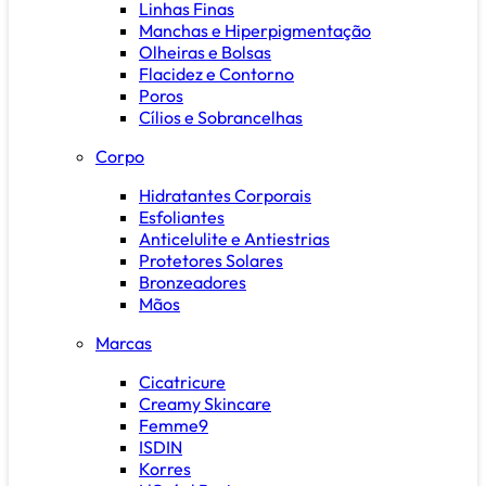
Linhas Finas
Manchas e Hiperpigmentação
Olheiras e Bolsas
Flacidez e Contorno
Poros
Cílios e Sobrancelhas
Corpo
Hidratantes Corporais
Esfoliantes
Anticelulite e Antiestrias
Protetores Solares
Bronzeadores
Mãos
Marcas
Cicatricure
Creamy Skincare
Femme9
ISDIN
Korres