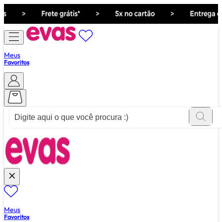
Meus
Favoritos
ver tudo de ""
Meus
Favoritos