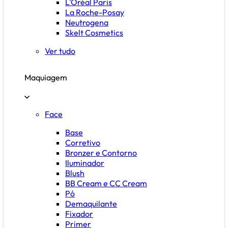
L'Oréal Paris
La Roche-Posay
Neutrogena
Skelt Cosmetics
Ver tudo
Maquiagem
Face
Base
Corretivo
Bronzer e Contorno
Iluminador
Blush
BB Cream e CC Cream
Pó
Demaquilante
Fixador
Primer