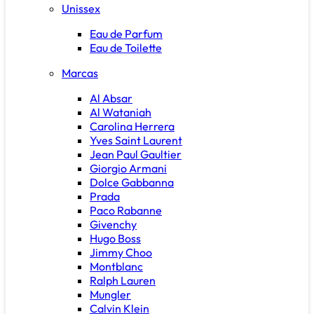
Unissex
Eau de Parfum
Eau de Toilette
Marcas
Al Absar
Al Wataniah
Carolina Herrera
Yves Saint Laurent
Jean Paul Gaultier
Giorgio Armani
Dolce Gabbanna
Prada
Paco Rabanne
Givenchy
Hugo Boss
Jimmy Choo
Montblanc
Ralph Lauren
Mungler
Calvin Klein