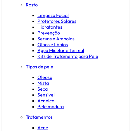
Rosto
Limpeza Facial
Protetores Solares
Hidratantes
Prevenção
Seruns e Ampolas
Olhos e Lábios
Água Micelar e Termal
Kits de Tratamento para Pele
Tipos de pele
Oleosa
Mista
Seca
Sensível
Acneica
Pele madura
Tratamentos
Acne