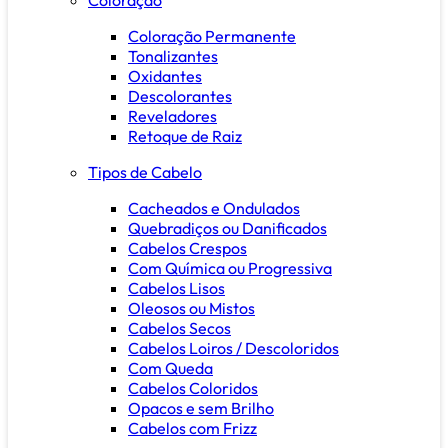
Coloração Permanente
Tonalizantes
Oxidantes
Descolorantes
Reveladores
Retoque de Raiz
Tipos de Cabelo
Cacheados e Ondulados
Quebradiços ou Danificados
Cabelos Crespos
Com Química ou Progressiva
Cabelos Lisos
Oleosos ou Mistos
Cabelos Secos
Cabelos Loiros / Descoloridos
Com Queda
Cabelos Coloridos
Opacos e sem Brilho
Cabelos com Frizz