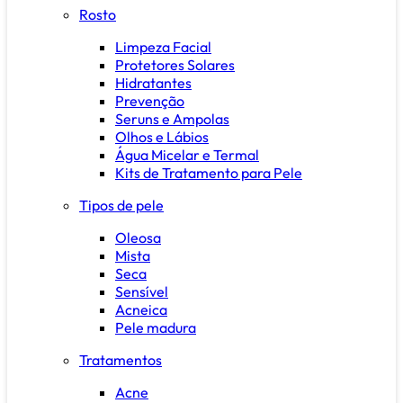
Rosto
Limpeza Facial
Protetores Solares
Hidratantes
Prevenção
Seruns e Ampolas
Olhos e Lábios
Água Micelar e Termal
Kits de Tratamento para Pele
Tipos de pele
Oleosa
Mista
Seca
Sensível
Acneica
Pele madura
Tratamentos
Acne