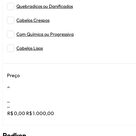
Quebradiços ou Danificados
Cabelos Crespos
Com Química ou Progressiva
Cabelos Lisos
Oleosos ou Mistos
Preço
Cabelos Secos
Cabelos Loiros / Descoloridos
Com queda
R$ 0,00
R$ 1.000,00
Cabelos Coloridos
Cabelos com Frizz
Redken