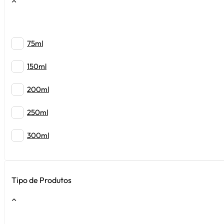
75ml
150ml
200ml
250ml
300ml
400ml
Tipo de Produtos
Refil 500ml
500ml