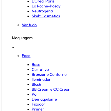
L'Oréal Paris
La Roche-Posay
Neutrogena
Skelt Cosmetics
Ver tudo
Maquiagem
Face
Base
Corretivo
Bronzer e Contorno
Iluminador
Blush
BB Cream e CC Cream
Pó
Demaquilante
Fixador
Primer