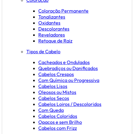
Coloração Permanente
Tonalizantes
Oxidantes
Descolorantes
Reveladores
Retoque de Raiz
Tipos de Cabelo
Cacheados e Ondulados
Quebradiços ou Danificados
Cabelos Crespos
Com Química ou Progressiva
Cabelos Lisos
Oleosos ou Mistos
Cabelos Secos
Cabelos Loiros / Descoloridos
Com Queda
Cabelos Coloridos
Opacos e sem Brilho
Cabelos com Frizz