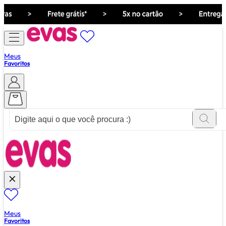
Meus
Favoritos
ver tudo de ""
Meus
Favoritos