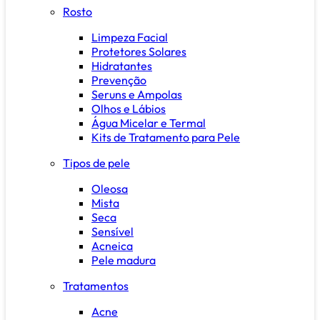
Rosto
Limpeza Facial
Protetores Solares
Hidratantes
Prevenção
Seruns e Ampolas
Olhos e Lábios
Água Micelar e Termal
Kits de Tratamento para Pele
Tipos de pele
Oleosa
Mista
Seca
Sensível
Acneica
Pele madura
Tratamentos
Acne