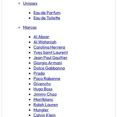
Unissex
Eau de Parfum
Eau de Toilette
Marcas
Al Absar
Al Wataniah
Carolina Herrera
Yves Saint Laurent
Jean Paul Gaultier
Giorgio Armani
Dolce Gabbanna
Prada
Paco Rabanne
Givenchy
Hugo Boss
Jimmy Choo
Montblanc
Ralph Lauren
Mungler
Calvin Klein