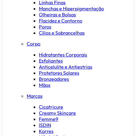
Linhas Finas
Manchas e Hiperpigmentação
Olheiras e Bolsas
Flacidez e Contorno
Poros
Cílios e Sobrancelhas
Corpo
Hidratantes Corporais
Esfoliantes
Anticelulite e Antiestrias
Protetores Solares
Bronzeadores
Mãos
Marcas
Cicatricure
Creamy Skincare
Femme9
ISDIN
Korres