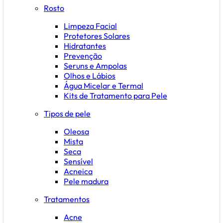
Rosto
Limpeza Facial
Protetores Solares
Hidratantes
Prevenção
Seruns e Ampolas
Olhos e Lábios
Água Micelar e Termal
Kits de Tratamento para Pele
Tipos de pele
Oleosa
Mista
Seca
Sensível
Acneica
Pele madura
Tratamentos
Acne