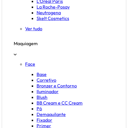
L'Oréal Paris
La Roche-Posay
Neutrogena
Skelt Cosmetics
Ver tudo
Maquiagem
Face
Base
Corretivo
Bronzer e Contorno
Iluminador
Blush
BB Cream e CC Cream
Pó
Demaquilante
Fixador
Primer