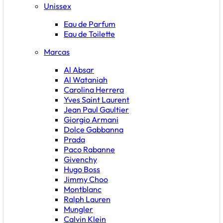
Unissex
Eau de Parfum
Eau de Toilette
Marcas
Al Absar
Al Wataniah
Carolina Herrera
Yves Saint Laurent
Jean Paul Gaultier
Giorgio Armani
Dolce Gabbanna
Prada
Paco Rabanne
Givenchy
Hugo Boss
Jimmy Choo
Montblanc
Ralph Lauren
Mungler
Calvin Klein