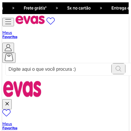
Meus
Favoritos
ver tudo de ""
Meus
Favoritos