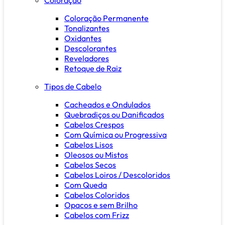
Coloração Permanente
Tonalizantes
Oxidantes
Descolorantes
Reveladores
Retoque de Raiz
Tipos de Cabelo
Cacheados e Ondulados
Quebradiços ou Danificados
Cabelos Crespos
Com Química ou Progressiva
Cabelos Lisos
Oleosos ou Mistos
Cabelos Secos
Cabelos Loiros / Descoloridos
Com Queda
Cabelos Coloridos
Opacos e sem Brilho
Cabelos com Frizz