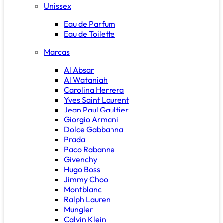
Unissex
Eau de Parfum
Eau de Toilette
Marcas
Al Absar
Al Wataniah
Carolina Herrera
Yves Saint Laurent
Jean Paul Gaultier
Giorgio Armani
Dolce Gabbanna
Prada
Paco Rabanne
Givenchy
Hugo Boss
Jimmy Choo
Montblanc
Ralph Lauren
Mungler
Calvin Klein