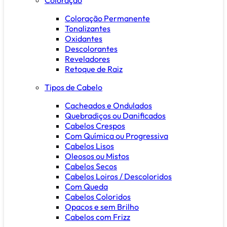
Coloração Permanente
Tonalizantes
Oxidantes
Descolorantes
Reveladores
Retoque de Raiz
Tipos de Cabelo
Cacheados e Ondulados
Quebradiços ou Danificados
Cabelos Crespos
Com Química ou Progressiva
Cabelos Lisos
Oleosos ou Mistos
Cabelos Secos
Cabelos Loiros / Descoloridos
Com Queda
Cabelos Coloridos
Opacos e sem Brilho
Cabelos com Frizz