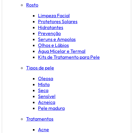
Rosto
Limpeza Facial
Protetores Solares
Hidratantes
Prevenção
Seruns e Ampolas
Olhos e Lábios
Água Micelar e Termal
Kits de Tratamento para Pele
Tipos de pele
Oleosa
Mista
Seca
Sensível
Acneica
Pele madura
Tratamentos
Acne