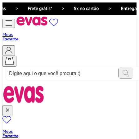
Meus
Favoritos
ver tudo de ""
Meus
Favoritos