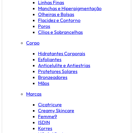
Linhas Finas
Manchas e Hiperpigmentação
Olheiras e Bolsas
Flacidez e Contorno
Poros
Cílios e Sobrancelhas
Corpo
Hidratantes Corporais
Esfoliantes
Anticelulite e Antiestrias
Protetores Solares
Bronzeadores
Mãos
Marcas
Cicatricure
Creamy Skincare
Femme9
ISDIN
Korres