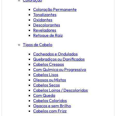
Coloração Permanente
Tonalizantes
Oxidantes
Descolorantes
Reveladores
Retoque de Raiz
Tipos de Cabelo
Cacheados e Ondulados
Quebradiços ou Danificados
Cabelos Crespos
Com Química ou Progressiva
Cabelos Lisos
Oleosos ou Mistos
Cabelos Secos
Cabelos Loiros / Descoloridos
Com Queda
Cabelos Coloridos
Opacos e sem Brilho
Cabelos com Frizz