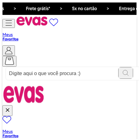
Meus
Favoritos
ver tudo de ""
Meus
Favoritos