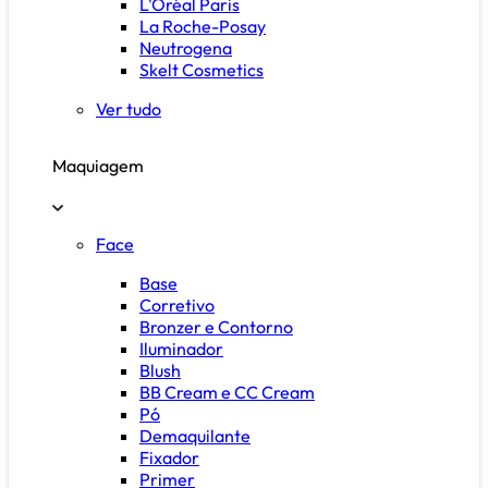
L'Oréal Paris
La Roche-Posay
Neutrogena
Skelt Cosmetics
Ver tudo
Maquiagem
Face
Base
Corretivo
Bronzer e Contorno
Iluminador
Blush
BB Cream e CC Cream
Pó
Demaquilante
Fixador
Primer