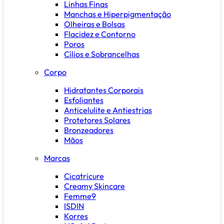
Linhas Finas
Manchas e Hiperpigmentação
Olheiras e Bolsas
Flacidez e Contorno
Poros
Cílios e Sobrancelhas
Corpo
Hidratantes Corporais
Esfoliantes
Anticelulite e Antiestrias
Protetores Solares
Bronzeadores
Mãos
Marcas
Cicatricure
Creamy Skincare
Femme9
ISDIN
Korres