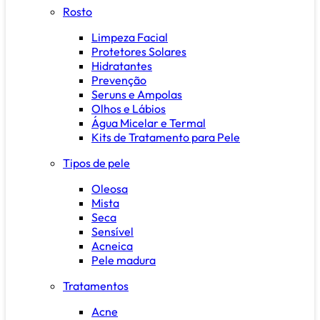
Rosto
Limpeza Facial
Protetores Solares
Hidratantes
Prevenção
Seruns e Ampolas
Olhos e Lábios
Água Micelar e Termal
Kits de Tratamento para Pele
Tipos de pele
Oleosa
Mista
Seca
Sensível
Acneica
Pele madura
Tratamentos
Acne