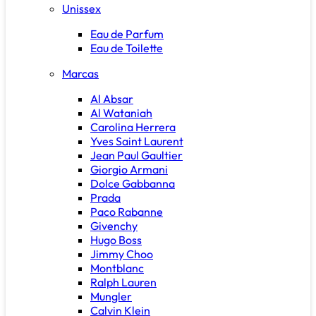
Unissex
Eau de Parfum
Eau de Toilette
Marcas
Al Absar
Al Wataniah
Carolina Herrera
Yves Saint Laurent
Jean Paul Gaultier
Giorgio Armani
Dolce Gabbanna
Prada
Paco Rabanne
Givenchy
Hugo Boss
Jimmy Choo
Montblanc
Ralph Lauren
Mungler
Calvin Klein