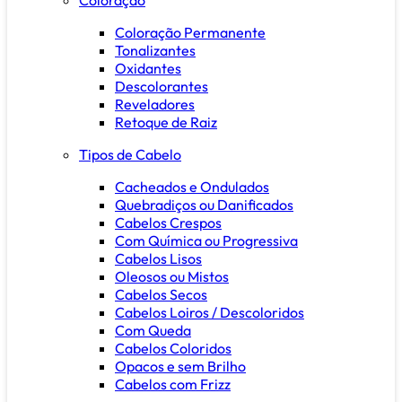
Coloração Permanente
Tonalizantes
Oxidantes
Descolorantes
Reveladores
Retoque de Raiz
Tipos de Cabelo
Cacheados e Ondulados
Quebradiços ou Danificados
Cabelos Crespos
Com Química ou Progressiva
Cabelos Lisos
Oleosos ou Mistos
Cabelos Secos
Cabelos Loiros / Descoloridos
Com Queda
Cabelos Coloridos
Opacos e sem Brilho
Cabelos com Frizz