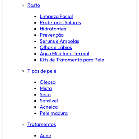
Rosto
Limpeza Facial
Protetores Solares
Hidratantes
Prevenção
Seruns e Ampolas
Olhos e Lábios
Água Micelar e Termal
Kits de Tratamento para Pele
Tipos de pele
Oleosa
Mista
Seca
Sensível
Acneica
Pele madura
Tratamentos
Acne