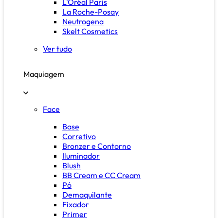
L'Oréal Paris
La Roche-Posay
Neutrogena
Skelt Cosmetics
Ver tudo
Maquiagem
Face
Base
Corretivo
Bronzer e Contorno
Iluminador
Blush
BB Cream e CC Cream
Pó
Demaquilante
Fixador
Primer