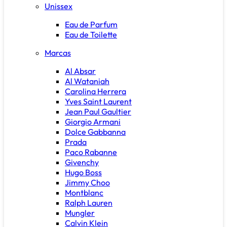
Unissex
Eau de Parfum
Eau de Toilette
Marcas
Al Absar
Al Wataniah
Carolina Herrera
Yves Saint Laurent
Jean Paul Gaultier
Giorgio Armani
Dolce Gabbanna
Prada
Paco Rabanne
Givenchy
Hugo Boss
Jimmy Choo
Montblanc
Ralph Lauren
Mungler
Calvin Klein