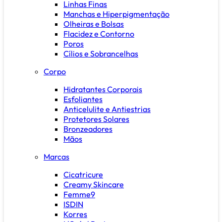
Linhas Finas
Manchas e Hiperpigmentação
Olheiras e Bolsas
Flacidez e Contorno
Poros
Cílios e Sobrancelhas
Corpo
Hidratantes Corporais
Esfoliantes
Anticelulite e Antiestrias
Protetores Solares
Bronzeadores
Mãos
Marcas
Cicatricure
Creamy Skincare
Femme9
ISDIN
Korres