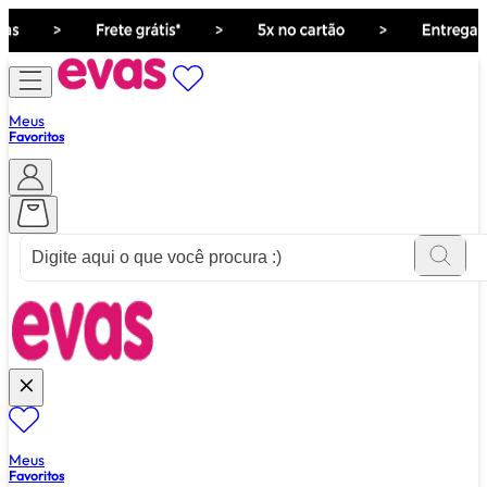
Meus
Favoritos
ver tudo de ""
Meus
Favoritos