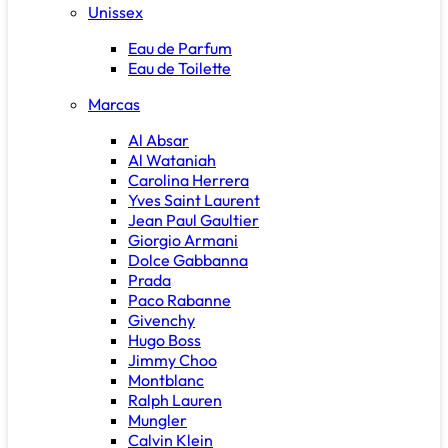
Unissex
Eau de Parfum
Eau de Toilette
Marcas
Al Absar
Al Wataniah
Carolina Herrera
Yves Saint Laurent
Jean Paul Gaultier
Giorgio Armani
Dolce Gabbanna
Prada
Paco Rabanne
Givenchy
Hugo Boss
Jimmy Choo
Montblanc
Ralph Lauren
Mungler
Calvin Klein