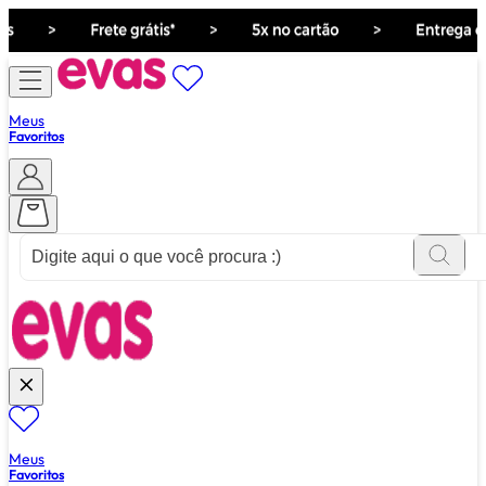
Meus
Favoritos
ver tudo de ""
Meus
Favoritos