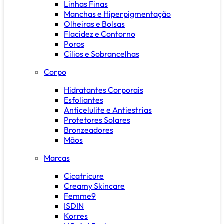
Linhas Finas
Manchas e Hiperpigmentação
Olheiras e Bolsas
Flacidez e Contorno
Poros
Cílios e Sobrancelhas
Corpo
Hidratantes Corporais
Esfoliantes
Anticelulite e Antiestrias
Protetores Solares
Bronzeadores
Mãos
Marcas
Cicatricure
Creamy Skincare
Femme9
ISDIN
Korres