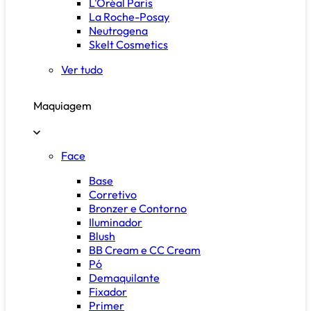
L'Oréal Paris
La Roche-Posay
Neutrogena
Skelt Cosmetics
Ver tudo
Maquiagem
Face
Base
Corretivo
Bronzer e Contorno
Iluminador
Blush
BB Cream e CC Cream
Pó
Demaquilante
Fixador
Primer