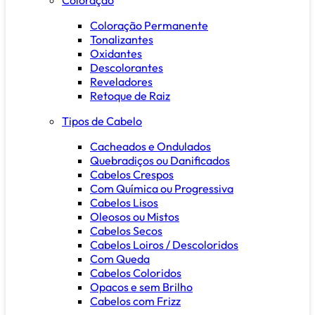
Coloração Permanente
Tonalizantes
Oxidantes
Descolorantes
Reveladores
Retoque de Raiz
Tipos de Cabelo
Cacheados e Ondulados
Quebradiços ou Danificados
Cabelos Crespos
Com Química ou Progressiva
Cabelos Lisos
Oleosos ou Mistos
Cabelos Secos
Cabelos Loiros / Descoloridos
Com Queda
Cabelos Coloridos
Opacos e sem Brilho
Cabelos com Frizz