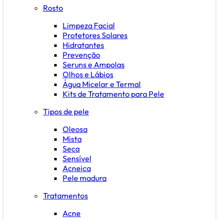
Rosto
Limpeza Facial
Protetores Solares
Hidratantes
Prevenção
Seruns e Ampolas
Olhos e Lábios
Água Micelar e Termal
Kits de Tratamento para Pele
Tipos de pele
Oleosa
Mista
Seca
Sensível
Acneica
Pele madura
Tratamentos
Acne