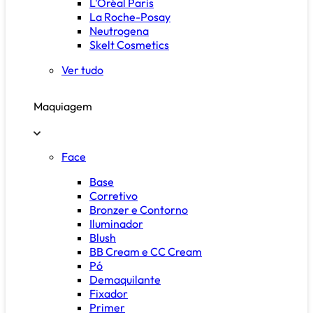
L'Oréal Paris
La Roche-Posay
Neutrogena
Skelt Cosmetics
Ver tudo
Maquiagem
Face
Base
Corretivo
Bronzer e Contorno
Iluminador
Blush
BB Cream e CC Cream
Pó
Demaquilante
Fixador
Primer