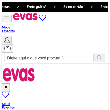
Meus
Favoritos
ver tudo de ""
Meus
Favoritos