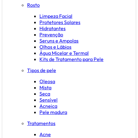
Rosto
Limpeza Facial
Protetores Solares
Hidratantes
Prevenção
Seruns e Ampolas
Olhos e Lábios
Água Micelar e Termal
Kits de Tratamento para Pele
Tipos de pele
Oleosa
Mista
Seca
Sensível
Acneica
Pele madura
Tratamentos
Acne