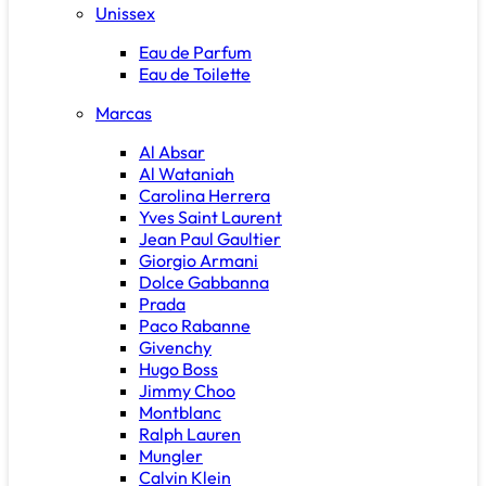
Unissex
Eau de Parfum
Eau de Toilette
Marcas
Al Absar
Al Wataniah
Carolina Herrera
Yves Saint Laurent
Jean Paul Gaultier
Giorgio Armani
Dolce Gabbanna
Prada
Paco Rabanne
Givenchy
Hugo Boss
Jimmy Choo
Montblanc
Ralph Lauren
Mungler
Calvin Klein