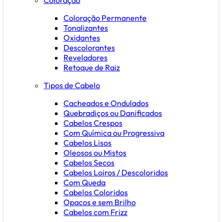
Coloração Permanente
Tonalizantes
Oxidantes
Descolorantes
Reveladores
Retoque de Raiz
Tipos de Cabelo
Cacheados e Ondulados
Quebradiços ou Danificados
Cabelos Crespos
Com Química ou Progressiva
Cabelos Lisos
Oleosos ou Mistos
Cabelos Secos
Cabelos Loiros / Descoloridos
Com Queda
Cabelos Coloridos
Opacos e sem Brilho
Cabelos com Frizz