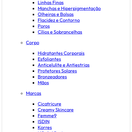
Linhas Finas
Manchas e Hiperpigmentação
Olheiras e Bolsas
Flacidez e Contorno
Poros
Cílios e Sobrancelhas
Corpo
Hidratantes Corporais
Esfoliantes
Anticelulite e Antiestrias
Protetores Solares
Bronzeadores
Mãos
Marcas
Cicatricure
Creamy Skincare
Femme9
ISDIN
Korres