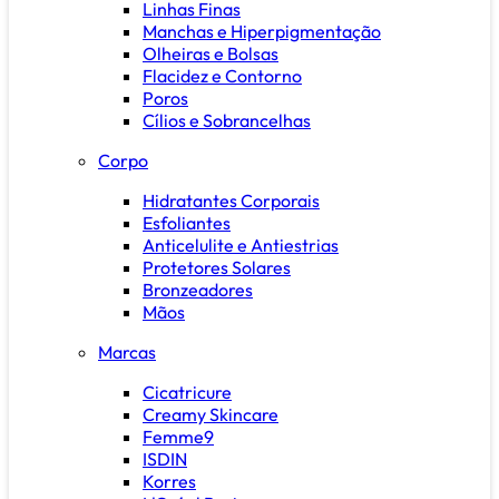
Linhas Finas
Manchas e Hiperpigmentação
Olheiras e Bolsas
Flacidez e Contorno
Poros
Cílios e Sobrancelhas
Corpo
Hidratantes Corporais
Esfoliantes
Anticelulite e Antiestrias
Protetores Solares
Bronzeadores
Mãos
Marcas
Cicatricure
Creamy Skincare
Femme9
ISDIN
Korres