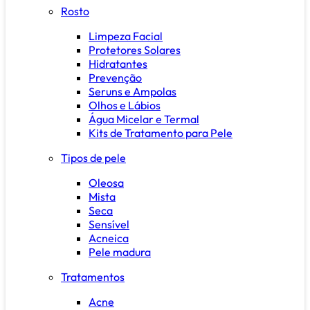
Rosto
Limpeza Facial
Protetores Solares
Hidratantes
Prevenção
Seruns e Ampolas
Olhos e Lábios
Água Micelar e Termal
Kits de Tratamento para Pele
Tipos de pele
Oleosa
Mista
Seca
Sensível
Acneica
Pele madura
Tratamentos
Acne