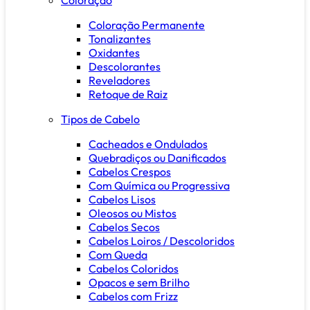
Coloração Permanente
Tonalizantes
Oxidantes
Descolorantes
Reveladores
Retoque de Raiz
Tipos de Cabelo
Cacheados e Ondulados
Quebradiços ou Danificados
Cabelos Crespos
Com Química ou Progressiva
Cabelos Lisos
Oleosos ou Mistos
Cabelos Secos
Cabelos Loiros / Descoloridos
Com Queda
Cabelos Coloridos
Opacos e sem Brilho
Cabelos com Frizz