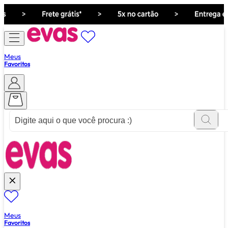
Meus
Favoritos
ver tudo de ""
Meus
Favoritos