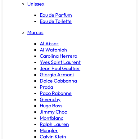
Unissex
Eau de Parfum
Eau de Toilette
Marcas
Al Absar
Al Wataniah
Carolina Herrera
Yves Saint Laurent
Jean Paul Gaultier
Giorgio Armani
Dolce Gabbanna
Prada
Paco Rabanne
Givenchy
Hugo Boss
Jimmy Choo
Montblanc
Ralph Lauren
Mungler
Calvin Klein