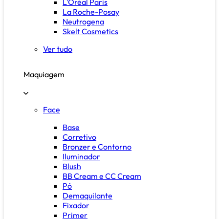
L'Oréal Paris
La Roche-Posay
Neutrogena
Skelt Cosmetics
Ver tudo
Maquiagem
Face
Base
Corretivo
Bronzer e Contorno
Iluminador
Blush
BB Cream e CC Cream
Pó
Demaquilante
Fixador
Primer