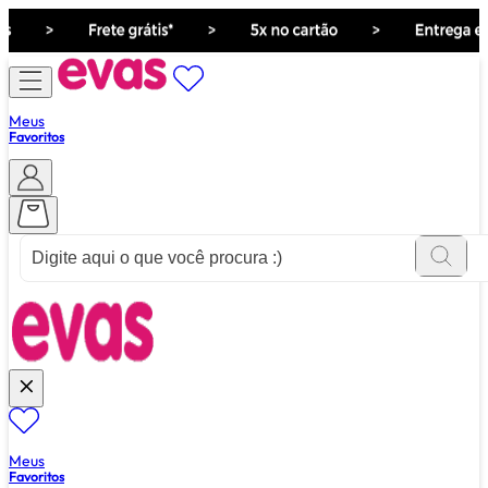
Meus
Favoritos
ver tudo de ""
Meus
Favoritos