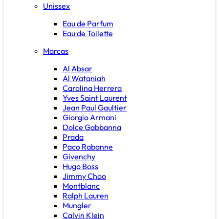
Unissex
Eau de Parfum
Eau de Toilette
Marcas
Al Absar
Al Wataniah
Carolina Herrera
Yves Saint Laurent
Jean Paul Gaultier
Giorgio Armani
Dolce Gabbanna
Prada
Paco Rabanne
Givenchy
Hugo Boss
Jimmy Choo
Montblanc
Ralph Lauren
Mungler
Calvin Klein