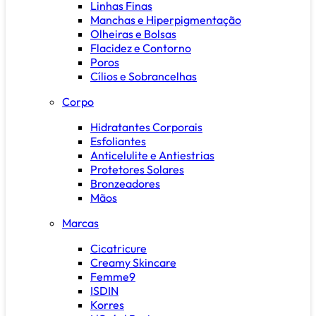
Linhas Finas
Manchas e Hiperpigmentação
Olheiras e Bolsas
Flacidez e Contorno
Poros
Cílios e Sobrancelhas
Corpo
Hidratantes Corporais
Esfoliantes
Anticelulite e Antiestrias
Protetores Solares
Bronzeadores
Mãos
Marcas
Cicatricure
Creamy Skincare
Femme9
ISDIN
Korres