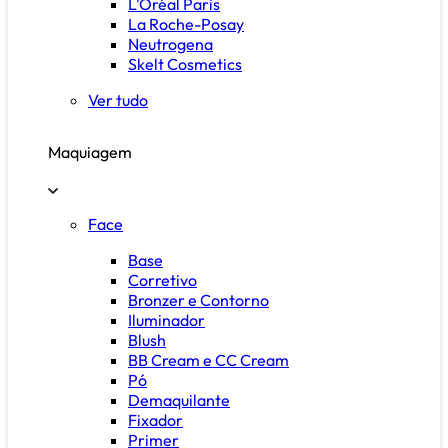
L'Oréal Paris
La Roche-Posay
Neutrogena
Skelt Cosmetics
Ver tudo
Maquiagem
Face
Base
Corretivo
Bronzer e Contorno
Iluminador
Blush
BB Cream e CC Cream
Pó
Demaquilante
Fixador
Primer