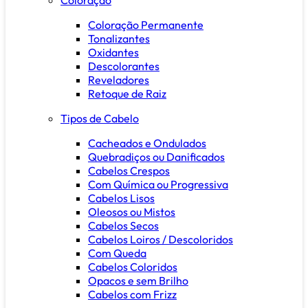
Coloração Permanente
Tonalizantes
Oxidantes
Descolorantes
Reveladores
Retoque de Raiz
Tipos de Cabelo
Cacheados e Ondulados
Quebradiços ou Danificados
Cabelos Crespos
Com Química ou Progressiva
Cabelos Lisos
Oleosos ou Mistos
Cabelos Secos
Cabelos Loiros / Descoloridos
Com Queda
Cabelos Coloridos
Opacos e sem Brilho
Cabelos com Frizz