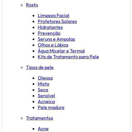
Rosto
Limpeza Facial
Protetores Solares
Hidratantes
Prevenção
Seruns e Ampolas
Olhos e Lábios
Água Micelar e Termal
Kits de Tratamento para Pele
Tipos de pele
Oleosa
Mista
Seca
Sensível
Acneica
Pele madura
Tratamentos
Acne