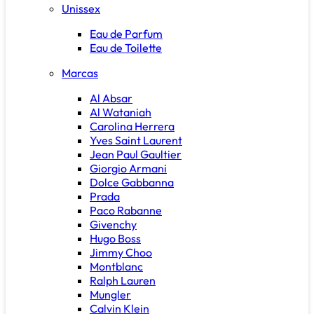
Unissex
Eau de Parfum
Eau de Toilette
Marcas
Al Absar
Al Wataniah
Carolina Herrera
Yves Saint Laurent
Jean Paul Gaultier
Giorgio Armani
Dolce Gabbanna
Prada
Paco Rabanne
Givenchy
Hugo Boss
Jimmy Choo
Montblanc
Ralph Lauren
Mungler
Calvin Klein