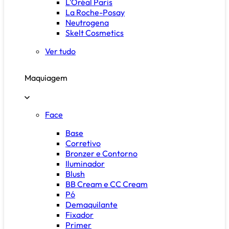
L'Oréal Paris
La Roche-Posay
Neutrogena
Skelt Cosmetics
Ver tudo
Maquiagem
Face
Base
Corretivo
Bronzer e Contorno
Iluminador
Blush
BB Cream e CC Cream
Pó
Demaquilante
Fixador
Primer