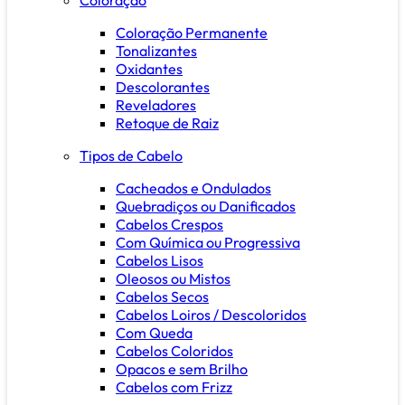
Coloração Permanente
Tonalizantes
Oxidantes
Descolorantes
Reveladores
Retoque de Raiz
Tipos de Cabelo
Cacheados e Ondulados
Quebradiços ou Danificados
Cabelos Crespos
Com Química ou Progressiva
Cabelos Lisos
Oleosos ou Mistos
Cabelos Secos
Cabelos Loiros / Descoloridos
Com Queda
Cabelos Coloridos
Opacos e sem Brilho
Cabelos com Frizz