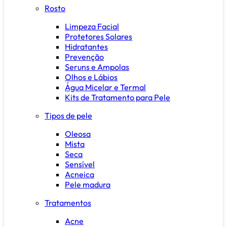
Rosto
Limpeza Facial
Protetores Solares
Hidratantes
Prevenção
Seruns e Ampolas
Olhos e Lábios
Água Micelar e Termal
Kits de Tratamento para Pele
Tipos de pele
Oleosa
Mista
Seca
Sensível
Acneica
Pele madura
Tratamentos
Acne