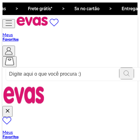
Meus
Favoritos
ver tudo de ""
Meus
Favoritos