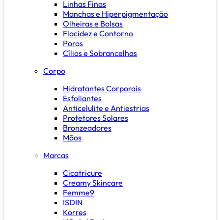
Linhas Finas
Manchas e Hiperpigmentação
Olheiras e Bolsas
Flacidez e Contorno
Poros
Cílios e Sobrancelhas
Corpo
Hidratantes Corporais
Esfoliantes
Anticelulite e Antiestrias
Protetores Solares
Bronzeadores
Mãos
Marcas
Cicatricure
Creamy Skincare
Femme9
ISDIN
Korres