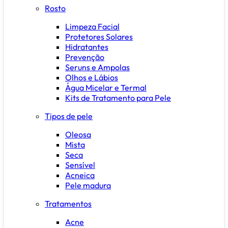
Rosto
Limpeza Facial
Protetores Solares
Hidratantes
Prevenção
Seruns e Ampolas
Olhos e Lábios
Água Micelar e Termal
Kits de Tratamento para Pele
Tipos de pele
Oleosa
Mista
Seca
Sensível
Acneica
Pele madura
Tratamentos
Acne