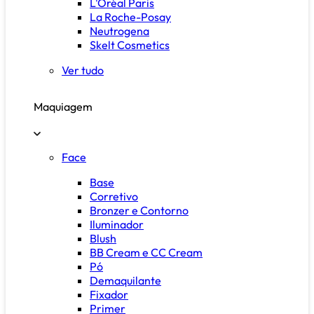
L'Oréal Paris
La Roche-Posay
Neutrogena
Skelt Cosmetics
Ver tudo
Maquiagem
Face
Base
Corretivo
Bronzer e Contorno
Iluminador
Blush
BB Cream e CC Cream
Pó
Demaquilante
Fixador
Primer