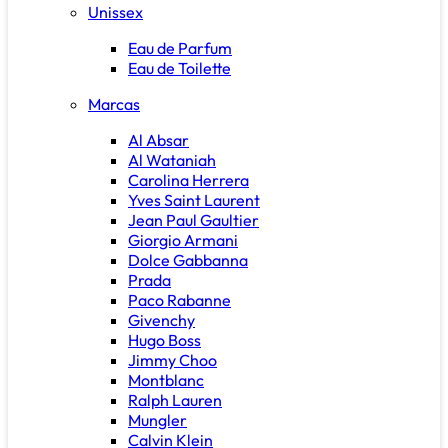
Unissex
Eau de Parfum
Eau de Toilette
Marcas
Al Absar
Al Wataniah
Carolina Herrera
Yves Saint Laurent
Jean Paul Gaultier
Giorgio Armani
Dolce Gabbanna
Prada
Paco Rabanne
Givenchy
Hugo Boss
Jimmy Choo
Montblanc
Ralph Lauren
Mungler
Calvin Klein