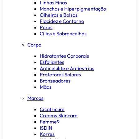
Linhas Finas
Manchas e Hiperpigmentação
Olheiras e Bolsas
Flacidez e Contorno
Poros
Cílios e Sobrancelhas
Corpo
Hidratantes Corporais
Esfoliantes
Anticelulite e Antiestrias
Protetores Solares
Bronzeadores
Mãos
Marcas
Cicatricure
Creamy Skincare
Femme9
ISDIN
Korres