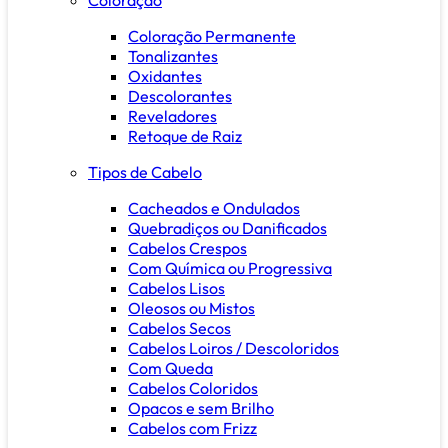
Coloração Permanente
Tonalizantes
Oxidantes
Descolorantes
Reveladores
Retoque de Raiz
Tipos de Cabelo
Cacheados e Ondulados
Quebradiços ou Danificados
Cabelos Crespos
Com Química ou Progressiva
Cabelos Lisos
Oleosos ou Mistos
Cabelos Secos
Cabelos Loiros / Descoloridos
Com Queda
Cabelos Coloridos
Opacos e sem Brilho
Cabelos com Frizz