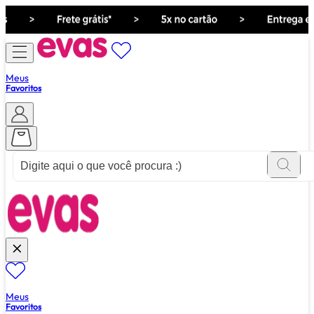
Meus
Favoritos
ver tudo de ""
Meus
Favoritos