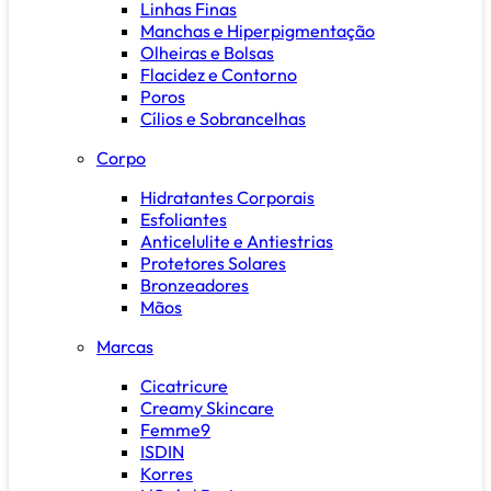
Linhas Finas
Manchas e Hiperpigmentação
Olheiras e Bolsas
Flacidez e Contorno
Poros
Cílios e Sobrancelhas
Corpo
Hidratantes Corporais
Esfoliantes
Anticelulite e Antiestrias
Protetores Solares
Bronzeadores
Mãos
Marcas
Cicatricure
Creamy Skincare
Femme9
ISDIN
Korres