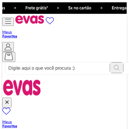
Meus
Favoritos
ver tudo de ""
Meus
Favoritos