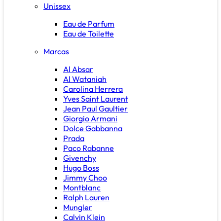
Unissex
Eau de Parfum
Eau de Toilette
Marcas
Al Absar
Al Wataniah
Carolina Herrera
Yves Saint Laurent
Jean Paul Gaultier
Giorgio Armani
Dolce Gabbanna
Prada
Paco Rabanne
Givenchy
Hugo Boss
Jimmy Choo
Montblanc
Ralph Lauren
Mungler
Calvin Klein