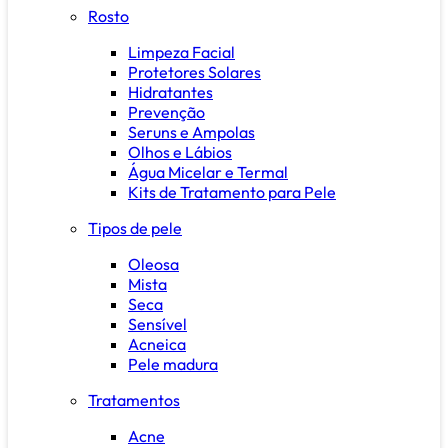
Rosto
Limpeza Facial
Protetores Solares
Hidratantes
Prevenção
Seruns e Ampolas
Olhos e Lábios
Água Micelar e Termal
Kits de Tratamento para Pele
Tipos de pele
Oleosa
Mista
Seca
Sensível
Acneica
Pele madura
Tratamentos
Acne