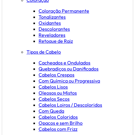
Coloração Permanente
Tonalizantes
Oxidantes
Descolorantes
Reveladores
Retoque de Raiz
Tipos de Cabelo
Cacheados e Ondulados
Quebradiços ou Danificados
Cabelos Crespos
Com Química ou Progressiva
Cabelos Lisos
Oleosos ou Mistos
Cabelos Secos
Cabelos Loiros / Descoloridos
Com Queda
Cabelos Coloridos
Opacos e sem Brilho
Cabelos com Frizz