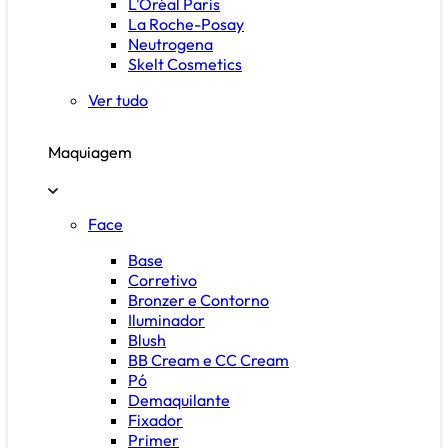
L'Oréal Paris
La Roche-Posay
Neutrogena
Skelt Cosmetics
Ver tudo
Maquiagem
Face
Base
Corretivo
Bronzer e Contorno
Iluminador
Blush
BB Cream e CC Cream
Pó
Demaquilante
Fixador
Primer