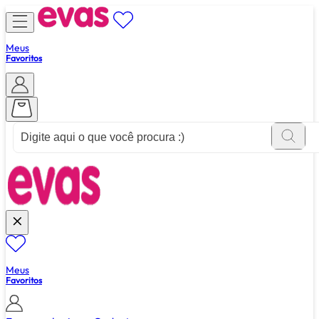
Meus
Favoritos
ver tudo de ""
Meus
Favoritos