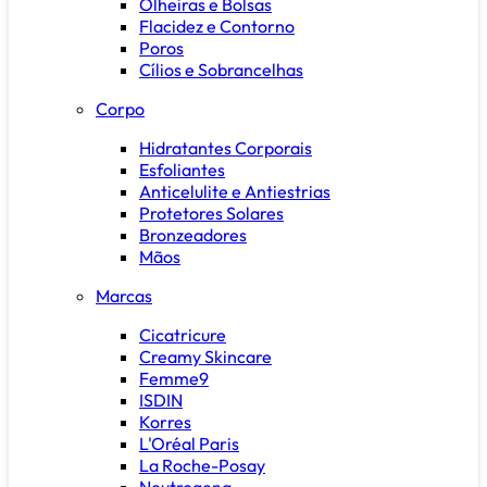
Olheiras e Bolsas
Flacidez e Contorno
Poros
Cílios e Sobrancelhas
Corpo
Hidratantes Corporais
Esfoliantes
Anticelulite e Antiestrias
Protetores Solares
Bronzeadores
Mãos
Marcas
Cicatricure
Creamy Skincare
Femme9
ISDIN
Korres
L'Oréal Paris
La Roche-Posay
Neutrogena