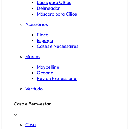
Lápis para Olhos
Delineador
Máscara para Cílios
Acessórios
Pincél
Esponja
Cases e Necessaires
Marcas
Maybelline
Océane
Revlon Professional
Ver tudo
Casa e Bem-estar
Casa