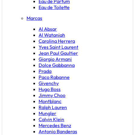
Eau de Parfum
Eau de Toilette
Marcas
Al Absar
Al Wataniah
Carolina Herrera
Yves Saint Laurent
Jean Paul Gaultier
Giorgio Armani
Dolce Gabbanna
Prada
Paco Rabanne
Givenchy
Hugo Boss
Jimmy Choo
Montblanc
Ralph Lauren
Mungler
Calvin Klein
Mercedes Benz
Antonio Banderas