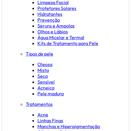
Limpeza Facial
Protetores Solares
Hidratantes
Prevenção
Seruns e Ampolas
Olhos e Lábios
Água Micelar e Termal
Kits de Tratamento para Pele
Tipos de pele
Oleosa
Mista
Seca
Sensível
Acneica
Pele madura
Tratamentos
Acne
Linhas Finas
Manchas e Hiperpigmentação