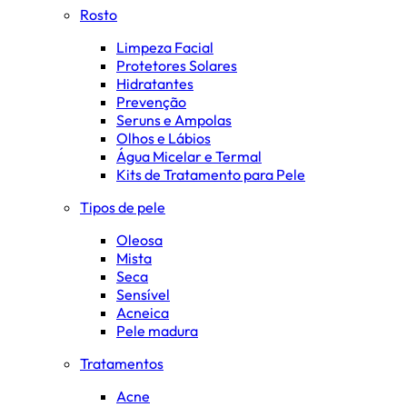
Rosto
Limpeza Facial
Protetores Solares
Hidratantes
Prevenção
Seruns e Ampolas
Olhos e Lábios
Água Micelar e Termal
Kits de Tratamento para Pele
Tipos de pele
Oleosa
Mista
Seca
Sensível
Acneica
Pele madura
Tratamentos
Acne