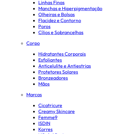
Linhas Finas
Manchas e Hiperpigmentação
Olheiras e Bolsas
Flacidez e Contorno
Poros
Cílios e Sobrancelhas
Corpo
Hidratantes Corporais
Esfoliantes
Anticelulite e Antiestrias
Protetores Solares
Bronzeadores
Mãos
Marcas
Cicatricure
Creamy Skincare
Femme9
ISDIN
Korres