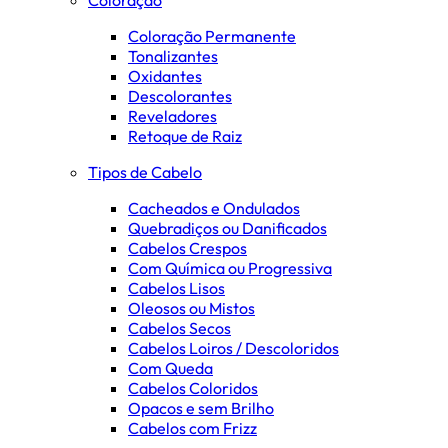
Coloração Permanente
Tonalizantes
Oxidantes
Descolorantes
Reveladores
Retoque de Raiz
Tipos de Cabelo
Cacheados e Ondulados
Quebradiços ou Danificados
Cabelos Crespos
Com Química ou Progressiva
Cabelos Lisos
Oleosos ou Mistos
Cabelos Secos
Cabelos Loiros / Descoloridos
Com Queda
Cabelos Coloridos
Opacos e sem Brilho
Cabelos com Frizz