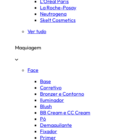
L'Oréal Paris
La Roche-Posay
Neutrogena
Skelt Cosmetics
Ver tudo
Maquiagem
Face
Base
Corretivo
Bronzer e Contorno
Iluminador
Blush
BB Cream e CC Cream
Pó
Demaquilante
Fixador
Primer