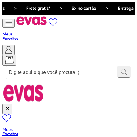
Meus
Favoritos
ver tudo de ""
Meus
Favoritos