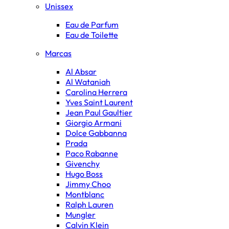
Unissex
Eau de Parfum
Eau de Toilette
Marcas
Al Absar
Al Wataniah
Carolina Herrera
Yves Saint Laurent
Jean Paul Gaultier
Giorgio Armani
Dolce Gabbanna
Prada
Paco Rabanne
Givenchy
Hugo Boss
Jimmy Choo
Montblanc
Ralph Lauren
Mungler
Calvin Klein