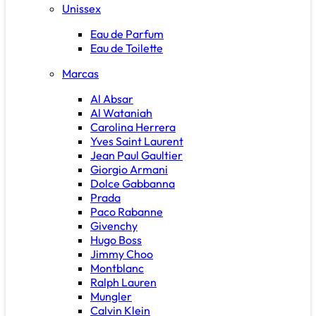
Unissex
Eau de Parfum
Eau de Toilette
Marcas
Al Absar
Al Wataniah
Carolina Herrera
Yves Saint Laurent
Jean Paul Gaultier
Giorgio Armani
Dolce Gabbanna
Prada
Paco Rabanne
Givenchy
Hugo Boss
Jimmy Choo
Montblanc
Ralph Lauren
Mungler
Calvin Klein