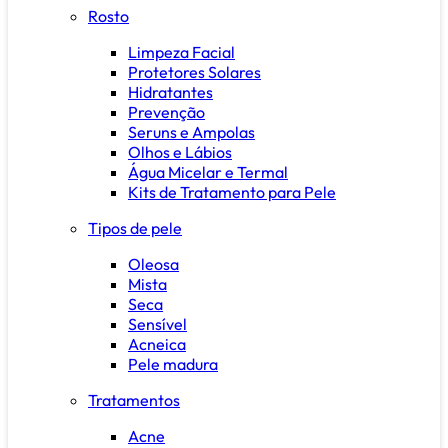
Rosto
Limpeza Facial
Protetores Solares
Hidratantes
Prevenção
Seruns e Ampolas
Olhos e Lábios
Água Micelar e Termal
Kits de Tratamento para Pele
Tipos de pele
Oleosa
Mista
Seca
Sensível
Acneica
Pele madura
Tratamentos
Acne