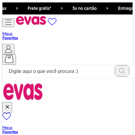
Meus
Favoritos
ver tudo de ""
Meus
Favoritos