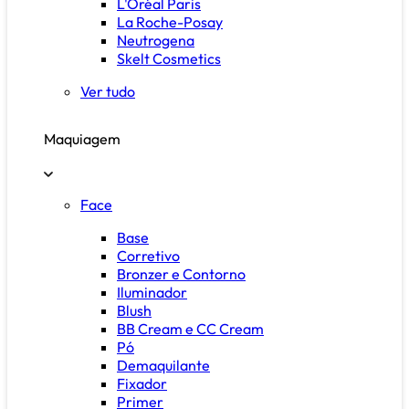
L'Oréal Paris
La Roche-Posay
Neutrogena
Skelt Cosmetics
Ver tudo
Maquiagem
Face
Base
Corretivo
Bronzer e Contorno
Iluminador
Blush
BB Cream e CC Cream
Pó
Demaquilante
Fixador
Primer