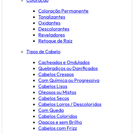
Coloração Permanente
Tonalizantes
Oxidantes
Descolorantes
Reveladores
Retoque de Raiz
Tipos de Cabelo
Cacheados e Ondulados
Quebradiços ou Danificados
Cabelos Crespos
Com Química ou Progressiva
Cabelos Lisos
Oleosos ou Mistos
Cabelos Secos
Cabelos Loiros / Descoloridos
Com Queda
Cabelos Coloridos
Opacos e sem Brilho
Cabelos com Frizz