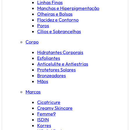
Linhas Finas
Manchas e Hiperpigmentação
Olheiras e Bolsas
Flacidez e Contorno
Poros
Cílios e Sobrancelhas
Corpo
Hidratantes Corporais
Esfoliantes
Anticelulite e Antiestrias
Protetores Solares
Bronzeadores
Mãos
Marcas
Cicatricure
Creamy Skincare
Femme9
ISDIN
Korres