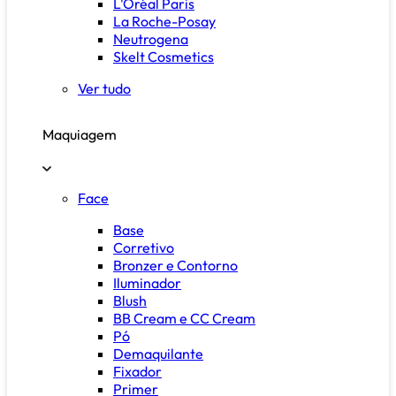
L'Oréal Paris
La Roche-Posay
Neutrogena
Skelt Cosmetics
Ver tudo
Maquiagem
Face
Base
Corretivo
Bronzer e Contorno
Iluminador
Blush
BB Cream e CC Cream
Pó
Demaquilante
Fixador
Primer