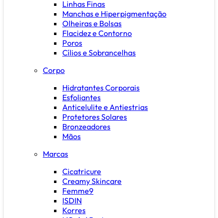
Linhas Finas
Manchas e Hiperpigmentação
Olheiras e Bolsas
Flacidez e Contorno
Poros
Cílios e Sobrancelhas
Corpo
Hidratantes Corporais
Esfoliantes
Anticelulite e Antiestrias
Protetores Solares
Bronzeadores
Mãos
Marcas
Cicatricure
Creamy Skincare
Femme9
ISDIN
Korres