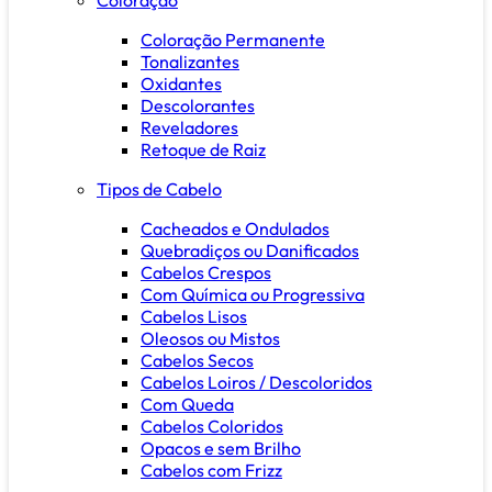
Coloração Permanente
Tonalizantes
Oxidantes
Descolorantes
Reveladores
Retoque de Raiz
Tipos de Cabelo
Cacheados e Ondulados
Quebradiços ou Danificados
Cabelos Crespos
Com Química ou Progressiva
Cabelos Lisos
Oleosos ou Mistos
Cabelos Secos
Cabelos Loiros / Descoloridos
Com Queda
Cabelos Coloridos
Opacos e sem Brilho
Cabelos com Frizz