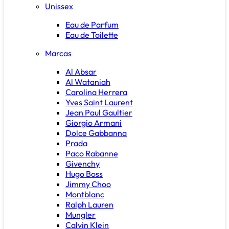
Unissex
Eau de Parfum
Eau de Toilette
Marcas
Al Absar
Al Wataniah
Carolina Herrera
Yves Saint Laurent
Jean Paul Gaultier
Giorgio Armani
Dolce Gabbanna
Prada
Paco Rabanne
Givenchy
Hugo Boss
Jimmy Choo
Montblanc
Ralph Lauren
Mungler
Calvin Klein