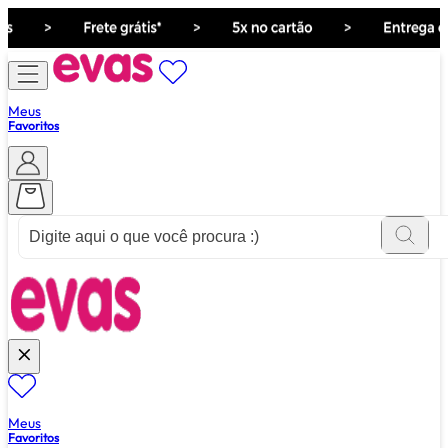
Meus
Favoritos
ver tudo de ""
Meus
Favoritos