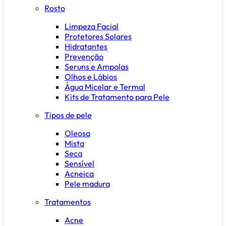
Rosto
Limpeza Facial
Protetores Solares
Hidratantes
Prevenção
Seruns e Ampolas
Olhos e Lábios
Água Micelar e Termal
Kits de Tratamento para Pele
Tipos de pele
Oleosa
Mista
Seca
Sensível
Acneica
Pele madura
Tratamentos
Acne