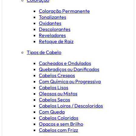
Coloração Permanente
Tonalizantes
Oxidantes
Descolorantes
Reveladores
Retoque de Raiz
Tipos de Cabelo
Cacheados e Ondulados
Quebradiços ou Danificados
Cabelos Crespos
Com Química ou Progressiva
Cabelos Lisos
Oleosos ou Mistos
Cabelos Secos
Cabelos Loiros / Descoloridos
Com Queda
Cabelos Coloridos
Opacos e sem Brilho
Cabelos com Frizz