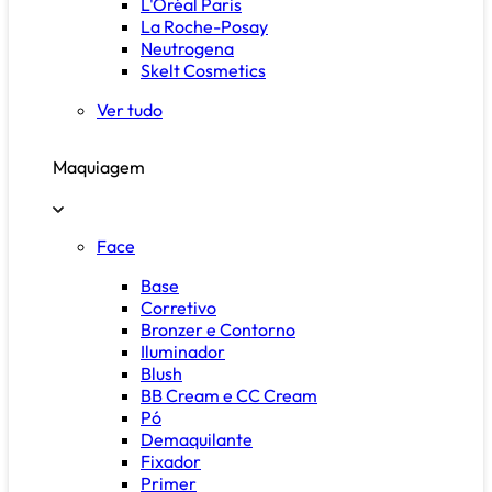
L'Oréal Paris
La Roche-Posay
Neutrogena
Skelt Cosmetics
Ver tudo
Maquiagem
Face
Base
Corretivo
Bronzer e Contorno
Iluminador
Blush
BB Cream e CC Cream
Pó
Demaquilante
Fixador
Primer