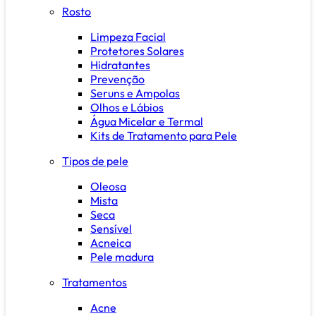
Rosto
Limpeza Facial
Protetores Solares
Hidratantes
Prevenção
Seruns e Ampolas
Olhos e Lábios
Água Micelar e Termal
Kits de Tratamento para Pele
Tipos de pele
Oleosa
Mista
Seca
Sensível
Acneica
Pele madura
Tratamentos
Acne