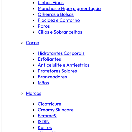
Linhas Finas
Manchas e Hiperpigmentação
Olheiras e Bolsas
Flacidez e Contorno
Poros
Cílios e Sobrancelhas
Corpo
Hidratantes Corporais
Esfoliantes
Anticelulite e Antiestrias
Protetores Solares
Bronzeadores
Mãos
Marcas
Cicatricure
Creamy Skincare
Femme9
ISDIN
Korres