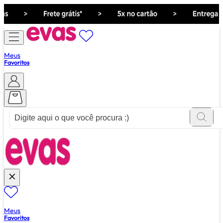
Meus
Favoritos
ver tudo de ""
Meus
Favoritos