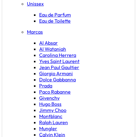
Unissex
Eau de Parfum
Eau de Toilette
Marcas
Al Absar
Al Wataniah
Carolina Herrera
Yves Saint Laurent
Jean Paul Gaultier
Giorgio Armani
Dolce Gabbanna
Prada
Paco Rabanne
Givenchy
Hugo Boss
Jimmy Choo
Montblanc
Ralph Lauren
Mungler
Calvin Klein