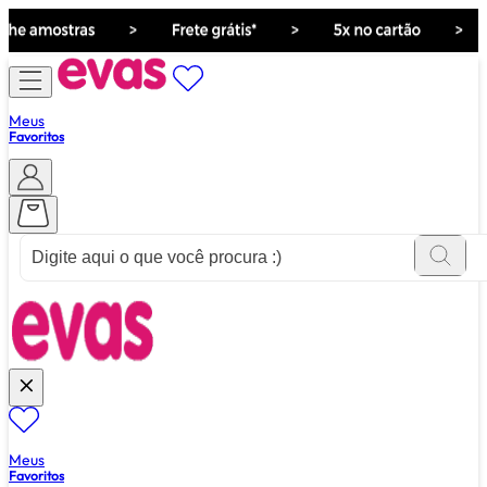
Meus
Favoritos
ver tudo de ""
Meus
Favoritos