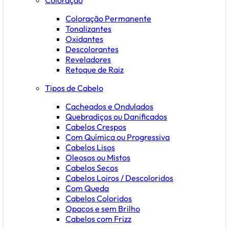
Coloração Permanente
Tonalizantes
Oxidantes
Descolorantes
Reveladores
Retoque de Raiz
Tipos de Cabelo
Cacheados e Ondulados
Quebradiços ou Danificados
Cabelos Crespos
Com Química ou Progressiva
Cabelos Lisos
Oleosos ou Mistos
Cabelos Secos
Cabelos Loiros / Descoloridos
Com Queda
Cabelos Coloridos
Opacos e sem Brilho
Cabelos com Frizz