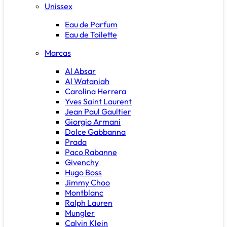
Unissex
Eau de Parfum
Eau de Toilette
Marcas
Al Absar
Al Wataniah
Carolina Herrera
Yves Saint Laurent
Jean Paul Gaultier
Giorgio Armani
Dolce Gabbanna
Prada
Paco Rabanne
Givenchy
Hugo Boss
Jimmy Choo
Montblanc
Ralph Lauren
Mungler
Calvin Klein