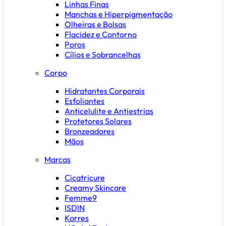
Linhas Finas
Manchas e Hiperpigmentação
Olheiras e Bolsas
Flacidez e Contorno
Poros
Cílios e Sobrancelhas
Corpo
Hidratantes Corporais
Esfoliantes
Anticelulite e Antiestrias
Protetores Solares
Bronzeadores
Mãos
Marcas
Cicatricure
Creamy Skincare
Femme9
ISDIN
Korres