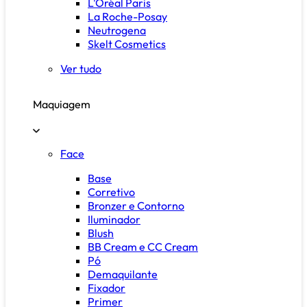
L'Oréal Paris
La Roche-Posay
Neutrogena
Skelt Cosmetics
Ver tudo
Maquiagem
Face
Base
Corretivo
Bronzer e Contorno
Iluminador
Blush
BB Cream e CC Cream
Pó
Demaquilante
Fixador
Primer