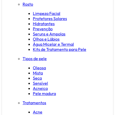
Rosto
Limpeza Facial
Protetores Solares
Hidratantes
Prevenção
Seruns e Ampolas
Olhos e Lábios
Água Micelar e Termal
Kits de Tratamento para Pele
Tipos de pele
Oleosa
Mista
Seca
Sensível
Acneica
Pele madura
Tratamentos
Acne