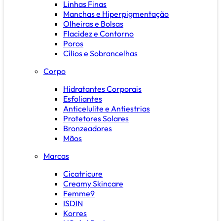
Linhas Finas
Manchas e Hiperpigmentação
Olheiras e Bolsas
Flacidez e Contorno
Poros
Cílios e Sobrancelhas
Corpo
Hidratantes Corporais
Esfoliantes
Anticelulite e Antiestrias
Protetores Solares
Bronzeadores
Mãos
Marcas
Cicatricure
Creamy Skincare
Femme9
ISDIN
Korres