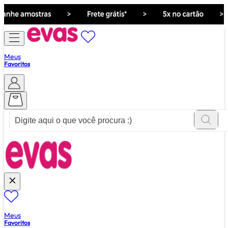
Meus
Favoritos
ver tudo de ""
Meus
Favoritos