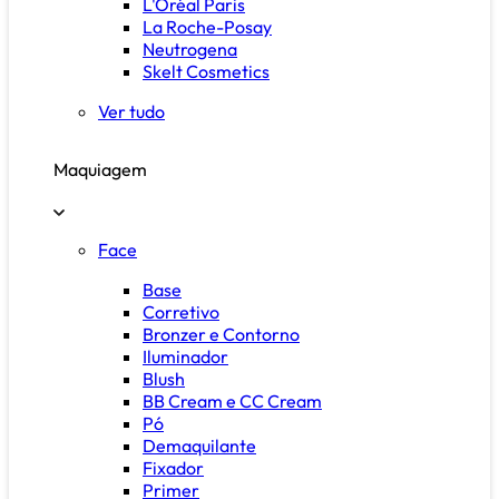
L'Oréal Paris
La Roche-Posay
Neutrogena
Skelt Cosmetics
Ver tudo
Maquiagem
Face
Base
Corretivo
Bronzer e Contorno
Iluminador
Blush
BB Cream e CC Cream
Pó
Demaquilante
Fixador
Primer