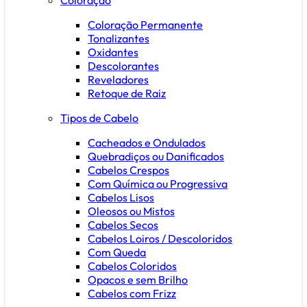
Coloração Permanente
Tonalizantes
Oxidantes
Descolorantes
Reveladores
Retoque de Raiz
Tipos de Cabelo
Cacheados e Ondulados
Quebradiços ou Danificados
Cabelos Crespos
Com Química ou Progressiva
Cabelos Lisos
Oleosos ou Mistos
Cabelos Secos
Cabelos Loiros / Descoloridos
Com Queda
Cabelos Coloridos
Opacos e sem Brilho
Cabelos com Frizz