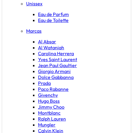
Unissex
Eau de Parfum
Eau de Toilette
Marcas
Al Absar
Al Wataniah
Carolina Herrera
Yves Saint Laurent
Jean Paul Gaultier
Giorgio Armani
Dolce Gabbanna
Prada
Paco Rabanne
Givenchy
Hugo Boss
Jimmy Choo
Montblanc
Ralph Lauren
Mungler
Calvin Klein