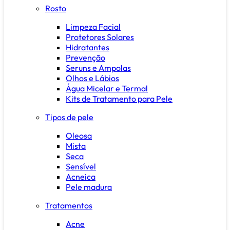
Rosto
Limpeza Facial
Protetores Solares
Hidratantes
Prevenção
Seruns e Ampolas
Olhos e Lábios
Água Micelar e Termal
Kits de Tratamento para Pele
Tipos de pele
Oleosa
Mista
Seca
Sensível
Acneica
Pele madura
Tratamentos
Acne