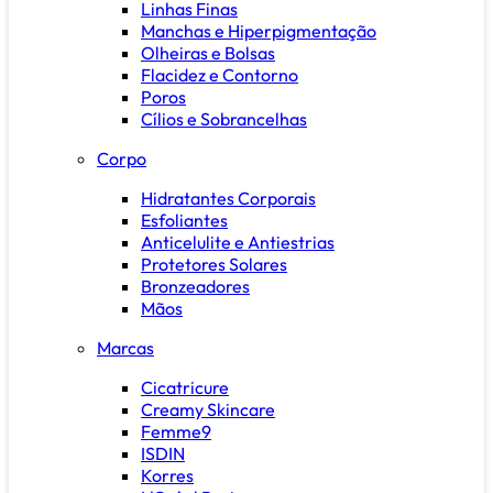
Linhas Finas
Manchas e Hiperpigmentação
Olheiras e Bolsas
Flacidez e Contorno
Poros
Cílios e Sobrancelhas
Corpo
Hidratantes Corporais
Esfoliantes
Anticelulite e Antiestrias
Protetores Solares
Bronzeadores
Mãos
Marcas
Cicatricure
Creamy Skincare
Femme9
ISDIN
Korres