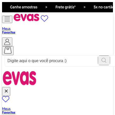
Meus
Favoritos
ver tudo de ""
Meus
Favoritos