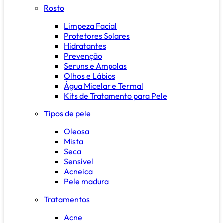
Rosto
Limpeza Facial
Protetores Solares
Hidratantes
Prevenção
Seruns e Ampolas
Olhos e Lábios
Água Micelar e Termal
Kits de Tratamento para Pele
Tipos de pele
Oleosa
Mista
Seca
Sensível
Acneica
Pele madura
Tratamentos
Acne