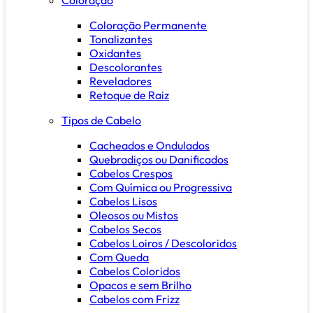
Coloração Permanente
Tonalizantes
Oxidantes
Descolorantes
Reveladores
Retoque de Raiz
Tipos de Cabelo
Cacheados e Ondulados
Quebradiços ou Danificados
Cabelos Crespos
Com Química ou Progressiva
Cabelos Lisos
Oleosos ou Mistos
Cabelos Secos
Cabelos Loiros / Descoloridos
Com Queda
Cabelos Coloridos
Opacos e sem Brilho
Cabelos com Frizz