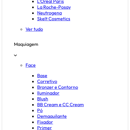
L'Oréal Paris
La Roche-Posay
Neutrogena
Skelt Cosmetics
Ver tudo
Maquiagem
Face
Base
Corretivo
Bronzer e Contorno
Iluminador
Blush
BB Cream e CC Cream
Pó
Demaquilante
Fixador
Primer