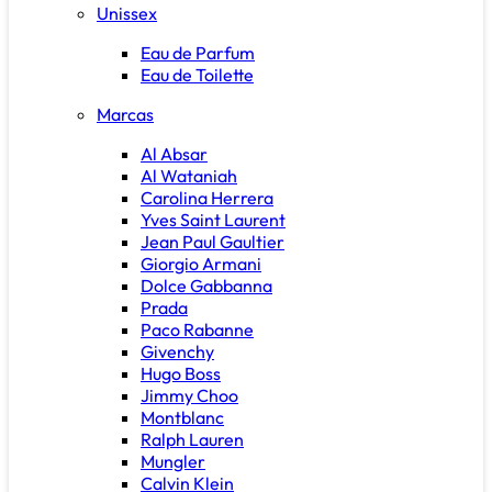
Unissex
Eau de Parfum
Eau de Toilette
Marcas
Al Absar
Al Wataniah
Carolina Herrera
Yves Saint Laurent
Jean Paul Gaultier
Giorgio Armani
Dolce Gabbanna
Prada
Paco Rabanne
Givenchy
Hugo Boss
Jimmy Choo
Montblanc
Ralph Lauren
Mungler
Calvin Klein