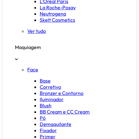
L'Oréal Paris
La Roche-Posay
Neutrogena
Skelt Cosmetics
Ver tudo
Maquiagem
Face
Base
Corretivo
Bronzer e Contorno
Iluminador
Blush
BB Cream e CC Cream
Pó
Demaquilante
Fixador
Primer