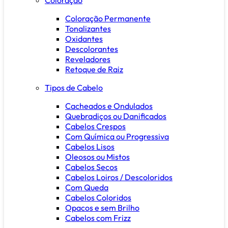
Coloração Permanente
Tonalizantes
Oxidantes
Descolorantes
Reveladores
Retoque de Raiz
Tipos de Cabelo
Cacheados e Ondulados
Quebradiços ou Danificados
Cabelos Crespos
Com Química ou Progressiva
Cabelos Lisos
Oleosos ou Mistos
Cabelos Secos
Cabelos Loiros / Descoloridos
Com Queda
Cabelos Coloridos
Opacos e sem Brilho
Cabelos com Frizz