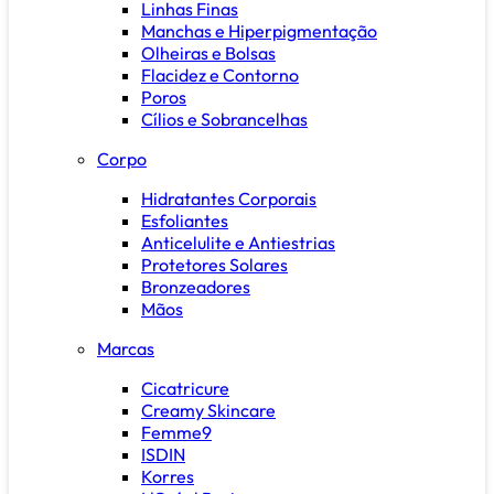
Linhas Finas
Manchas e Hiperpigmentação
Olheiras e Bolsas
Flacidez e Contorno
Poros
Cílios e Sobrancelhas
Corpo
Hidratantes Corporais
Esfoliantes
Anticelulite e Antiestrias
Protetores Solares
Bronzeadores
Mãos
Marcas
Cicatricure
Creamy Skincare
Femme9
ISDIN
Korres