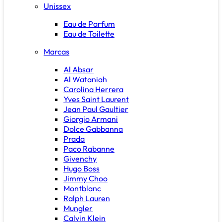
Unissex
Eau de Parfum
Eau de Toilette
Marcas
Al Absar
Al Wataniah
Carolina Herrera
Yves Saint Laurent
Jean Paul Gaultier
Giorgio Armani
Dolce Gabbanna
Prada
Paco Rabanne
Givenchy
Hugo Boss
Jimmy Choo
Montblanc
Ralph Lauren
Mungler
Calvin Klein