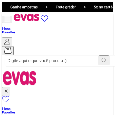
Meus
Favoritos
ver tudo de ""
Meus
Favoritos