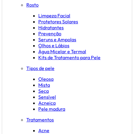
Rosto
Limpeza Facial
Protetores Solares
Hidratantes
Prevenção
Seruns e Ampolas
Olhos e Lábios
Água Micelar e Termal
Kits de Tratamento para Pele
Tipos de pele
Oleosa
Mista
Seca
Sensível
Acneica
Pele madura
Tratamentos
Acne