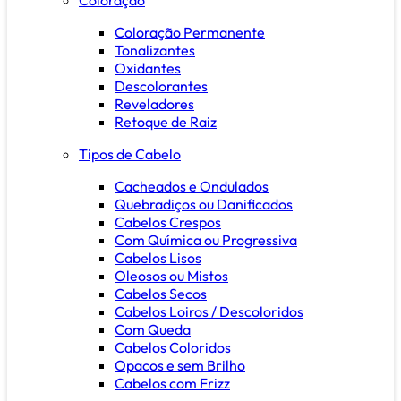
Coloração Permanente
Tonalizantes
Oxidantes
Descolorantes
Reveladores
Retoque de Raiz
Tipos de Cabelo
Cacheados e Ondulados
Quebradiços ou Danificados
Cabelos Crespos
Com Química ou Progressiva
Cabelos Lisos
Oleosos ou Mistos
Cabelos Secos
Cabelos Loiros / Descoloridos
Com Queda
Cabelos Coloridos
Opacos e sem Brilho
Cabelos com Frizz