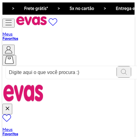
Meus
Favoritos
ver tudo de ""
Meus
Favoritos