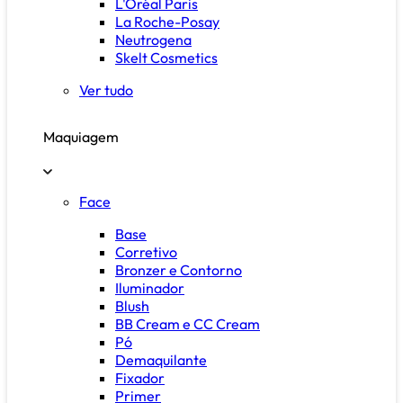
L'Oréal Paris
La Roche-Posay
Neutrogena
Skelt Cosmetics
Ver tudo
Maquiagem
Face
Base
Corretivo
Bronzer e Contorno
Iluminador
Blush
BB Cream e CC Cream
Pó
Demaquilante
Fixador
Primer