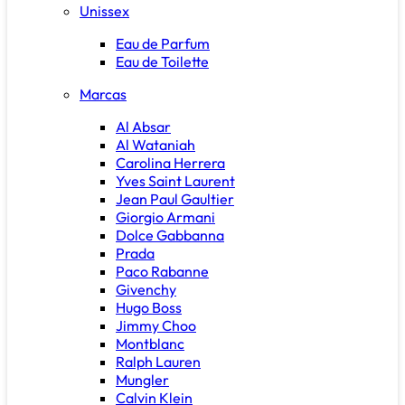
Unissex
Eau de Parfum
Eau de Toilette
Marcas
Al Absar
Al Wataniah
Carolina Herrera
Yves Saint Laurent
Jean Paul Gaultier
Giorgio Armani
Dolce Gabbanna
Prada
Paco Rabanne
Givenchy
Hugo Boss
Jimmy Choo
Montblanc
Ralph Lauren
Mungler
Calvin Klein