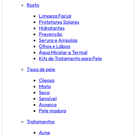
Rosto
Limpeza Facial
Protetores Solares
Hidratantes
Prevenção
Seruns e Ampolas
Olhos e Lábios
Água Micelar e Termal
Kits de Tratamento para Pele
Tipos de pele
Oleosa
Mista
Seca
Sensível
Acneica
Pele madura
Tratamentos
Acne