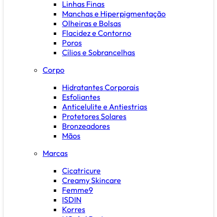
Linhas Finas
Manchas e Hiperpigmentação
Olheiras e Bolsas
Flacidez e Contorno
Poros
Cílios e Sobrancelhas
Corpo
Hidratantes Corporais
Esfoliantes
Anticelulite e Antiestrias
Protetores Solares
Bronzeadores
Mãos
Marcas
Cicatricure
Creamy Skincare
Femme9
ISDIN
Korres