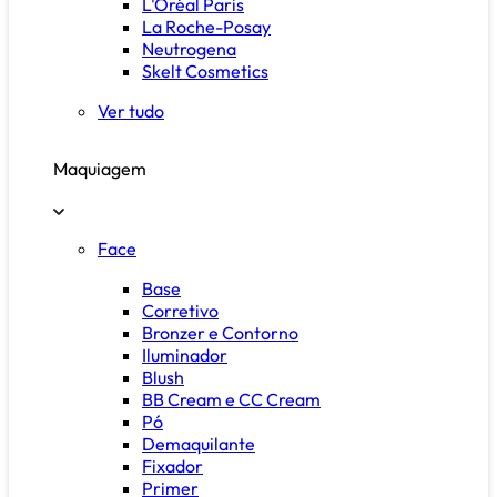
L'Oréal Paris
La Roche-Posay
Neutrogena
Skelt Cosmetics
Ver tudo
Maquiagem
Face
Base
Corretivo
Bronzer e Contorno
Iluminador
Blush
BB Cream e CC Cream
Pó
Demaquilante
Fixador
Primer