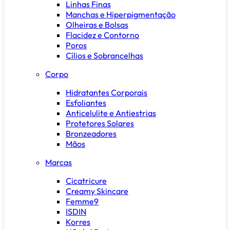
Linhas Finas
Manchas e Hiperpigmentação
Olheiras e Bolsas
Flacidez e Contorno
Poros
Cílios e Sobrancelhas
Corpo
Hidratantes Corporais
Esfoliantes
Anticelulite e Antiestrias
Protetores Solares
Bronzeadores
Mãos
Marcas
Cicatricure
Creamy Skincare
Femme9
ISDIN
Korres