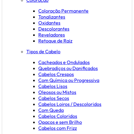
Coloração Permanente
Tonalizantes
Oxidantes
Descolorantes
Reveladores
Retoque de Raiz
Tipos de Cabelo
Cacheados e Ondulados
Quebradiços ou Danificados
Cabelos Crespos
Com Química ou Progressiva
Cabelos Lisos
Oleosos ou Mistos
Cabelos Secos
Cabelos Loiros / Descoloridos
Com Queda
Cabelos Coloridos
Opacos e sem Brilho
Cabelos com Frizz