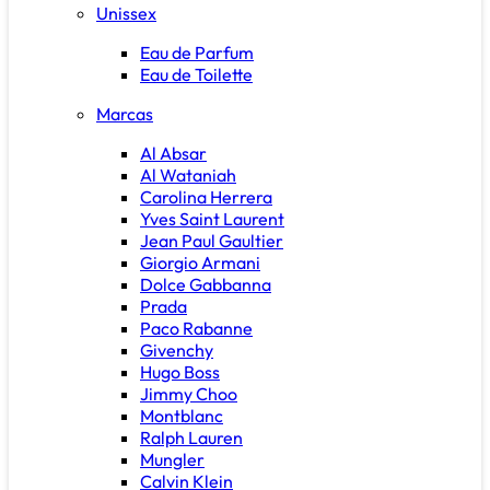
Unissex
Eau de Parfum
Eau de Toilette
Marcas
Al Absar
Al Wataniah
Carolina Herrera
Yves Saint Laurent
Jean Paul Gaultier
Giorgio Armani
Dolce Gabbanna
Prada
Paco Rabanne
Givenchy
Hugo Boss
Jimmy Choo
Montblanc
Ralph Lauren
Mungler
Calvin Klein