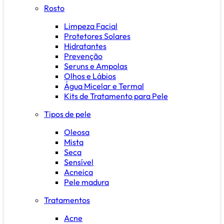
Rosto
Limpeza Facial
Protetores Solares
Hidratantes
Prevenção
Seruns e Ampolas
Olhos e Lábios
Água Micelar e Termal
Kits de Tratamento para Pele
Tipos de pele
Oleosa
Mista
Seca
Sensível
Acneica
Pele madura
Tratamentos
Acne