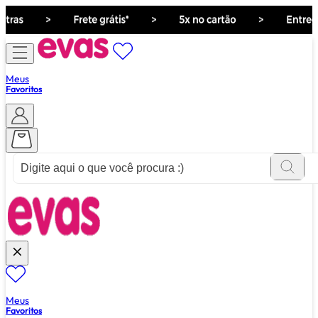
Meus
Favoritos
ver tudo de ""
Meus
Favoritos