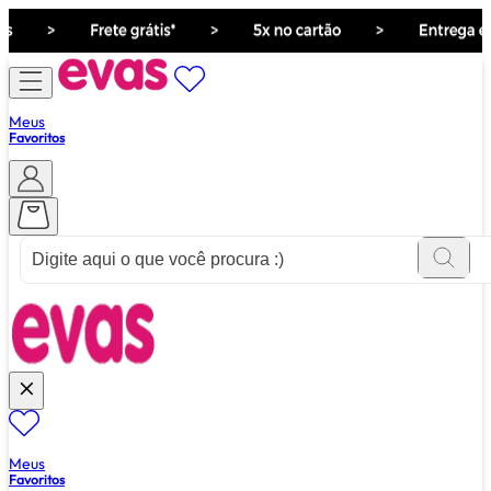
Meus
Favoritos
ver tudo de ""
Meus
Favoritos