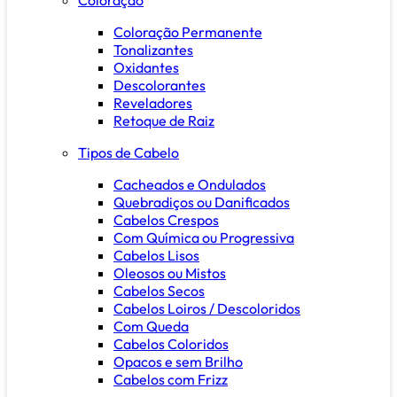
Coloração Permanente
Tonalizantes
Oxidantes
Descolorantes
Reveladores
Retoque de Raiz
Tipos de Cabelo
Cacheados e Ondulados
Quebradiços ou Danificados
Cabelos Crespos
Com Química ou Progressiva
Cabelos Lisos
Oleosos ou Mistos
Cabelos Secos
Cabelos Loiros / Descoloridos
Com Queda
Cabelos Coloridos
Opacos e sem Brilho
Cabelos com Frizz