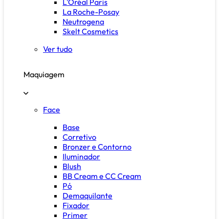
L'Oréal Paris
La Roche-Posay
Neutrogena
Skelt Cosmetics
Ver tudo
Maquiagem
Face
Base
Corretivo
Bronzer e Contorno
Iluminador
Blush
BB Cream e CC Cream
Pó
Demaquilante
Fixador
Primer