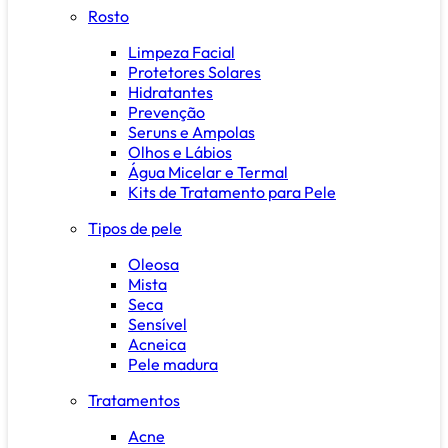
Rosto
Limpeza Facial
Protetores Solares
Hidratantes
Prevenção
Seruns e Ampolas
Olhos e Lábios
Água Micelar e Termal
Kits de Tratamento para Pele
Tipos de pele
Oleosa
Mista
Seca
Sensível
Acneica
Pele madura
Tratamentos
Acne