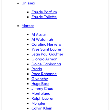
Unissex
Eau de Parfum
Eau de Toilette
Marcas
Al Absar
Al Wataniah
Carolina Herrera
Yves Saint Laurent
Jean Paul Gaultier
Giorgio Armani
Dolce Gabbanna
Prada
Paco Rabanne
Givenchy
Hugo Boss
Jimmy Choo
Montblanc
Ralph Lauren
Mungler
Calvin Klein