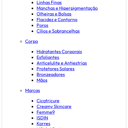
Linhas Finas
Manchas e Hiperpigmentação
Olheiras e Bolsas
Flacidez e Contorno
Poros
Cílios e Sobrancelhas
Corpo
Hidratantes Corporais
Esfoliantes
Anticelulite e Antiestrias
Protetores Solares
Bronzeadores
Mãos
Marcas
Cicatricure
Creamy Skincare
Femme9
ISDIN
Korres