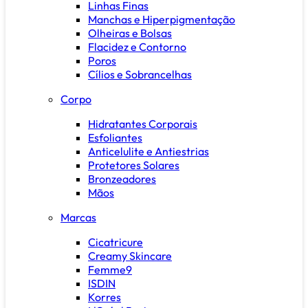
Linhas Finas
Manchas e Hiperpigmentação
Olheiras e Bolsas
Flacidez e Contorno
Poros
Cílios e Sobrancelhas
Corpo
Hidratantes Corporais
Esfoliantes
Anticelulite e Antiestrias
Protetores Solares
Bronzeadores
Mãos
Marcas
Cicatricure
Creamy Skincare
Femme9
ISDIN
Korres