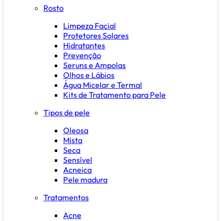
Rosto
Limpeza Facial
Protetores Solares
Hidratantes
Prevenção
Seruns e Ampolas
Olhos e Lábios
Água Micelar e Termal
Kits de Tratamento para Pele
Tipos de pele
Oleosa
Mista
Seca
Sensível
Acneica
Pele madura
Tratamentos
Acne