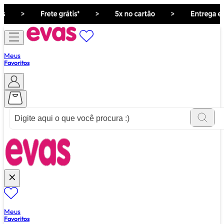
Meus
Favoritos
ver tudo de ""
Meus
Favoritos