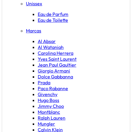
Unissex
Eau de Parfum
Eau de Toilette
Marcas
Al Absar
Al Wataniah
Carolina Herrera
Yves Saint Laurent
Jean Paul Gaultier
Giorgio Armani
Dolce Gabbanna
Prada
Paco Rabanne
Givenchy
Hugo Boss
Jimmy Choo
Montblanc
Ralph Lauren
Mungler
Calvin Klein