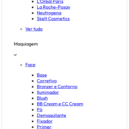
L'Oréal Paris
La Roche-Posay
Neutrogena
Skelt Cosmetics
Ver tudo
Maquiagem
Face
Base
Corretivo
Bronzer e Contorno
Iluminador
Blush
BB Cream e CC Cream
Pó
Demaquilante
Fixador
Primer