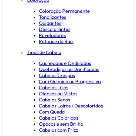
Coloração Permanente
Tonalizantes
Oxidantes
Descolorantes
Reveladores
Retoque de Raiz
Tipos de Cabelo
Cacheados e Ondulados
Quebradiços ou Danificados
Cabelos Crespos
Com Química ou Progressiva
Cabelos Lisos
Oleosos ou Mistos
Cabelos Secos
Cabelos Loiros / Descoloridos
Com Queda
Cabelos Coloridos
Opacos e sem Brilho
Cabelos com Frizz