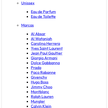
Unissex
Eau de Parfum
Eau de Toilette
Marcas
Al Absar
Al Wataniah
Carolina Herrera
Yves Saint Laurent
Jean Paul Gaultier
Giorgio Armani
Dolce Gabbanna
Prada
Paco Rabanne
Givenchy
Hugo Boss
Jimmy Choo
Montblanc
Ralph Lauren
Mungler
Calvin Klein