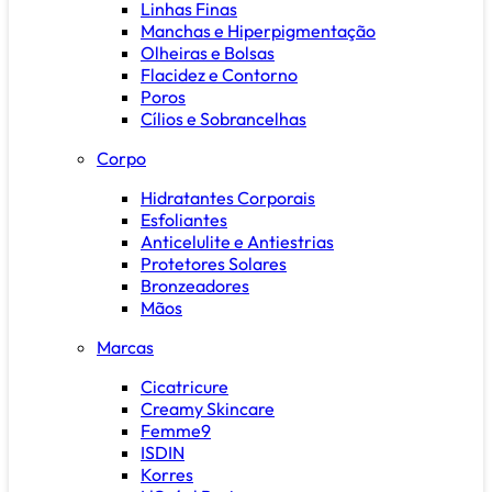
Linhas Finas
Manchas e Hiperpigmentação
Olheiras e Bolsas
Flacidez e Contorno
Poros
Cílios e Sobrancelhas
Corpo
Hidratantes Corporais
Esfoliantes
Anticelulite e Antiestrias
Protetores Solares
Bronzeadores
Mãos
Marcas
Cicatricure
Creamy Skincare
Femme9
ISDIN
Korres