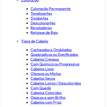
Coloração Permanente
Tonalizantes
Oxidantes
Descolorantes
Reveladores
Retoque de Raiz
Tipos de Cabelo
Cacheados e Ondulados
Quebradiços ou Danificados
Cabelos Crespos
Com Química ou Progressiva
Cabelos Lisos
Oleosos ou Mistos
Cabelos Secos
Cabelos Loiros / Descoloridos
Com Queda
Cabelos Coloridos
Opacos e sem Brilho
Cabelos com Frizz