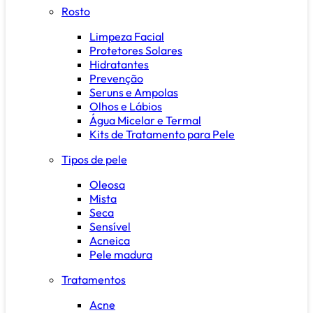
Rosto
Limpeza Facial
Protetores Solares
Hidratantes
Prevenção
Seruns e Ampolas
Olhos e Lábios
Água Micelar e Termal
Kits de Tratamento para Pele
Tipos de pele
Oleosa
Mista
Seca
Sensível
Acneica
Pele madura
Tratamentos
Acne