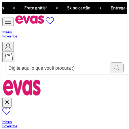
Meus
Favoritos
ver tudo de ""
Meus
Favoritos