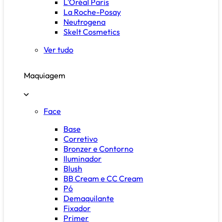
L'Oréal Paris
La Roche-Posay
Neutrogena
Skelt Cosmetics
Ver tudo
Maquiagem
Face
Base
Corretivo
Bronzer e Contorno
Iluminador
Blush
BB Cream e CC Cream
Pó
Demaquilante
Fixador
Primer