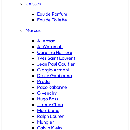
Unissex
Eau de Parfum
Eau de Toilette
Marcas
Al Absar
Al Wataniah
Carolina Herrera
Yves Saint Laurent
Jean Paul Gaultier
Giorgio Armani
Dolce Gabbanna
Prada
Paco Rabanne
Givenchy
Hugo Boss
Jimmy Choo
Montblanc
Ralph Lauren
Mungler
Calvin Klein