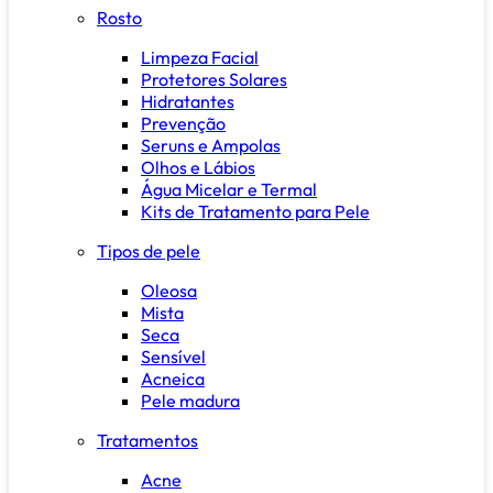
Rosto
Limpeza Facial
Protetores Solares
Hidratantes
Prevenção
Seruns e Ampolas
Olhos e Lábios
Água Micelar e Termal
Kits de Tratamento para Pele
Tipos de pele
Oleosa
Mista
Seca
Sensível
Acneica
Pele madura
Tratamentos
Acne