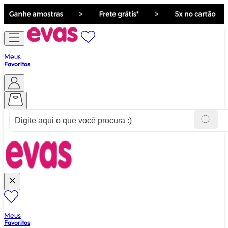
Meus
Favoritos
ver tudo de ""
Meus
Favoritos