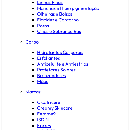
Linhas Finas
Manchas e Hiperpigmentação
Olheiras e Bolsas
Flacidez e Contorno
Poros
Cílios e Sobrancelhas
Corpo
Hidratantes Corporais
Esfoliantes
Anticelulite e Antiestrias
Protetores Solares
Bronzeadores
Mãos
Marcas
Cicatricure
Creamy Skincare
Femme9
ISDIN
Korres