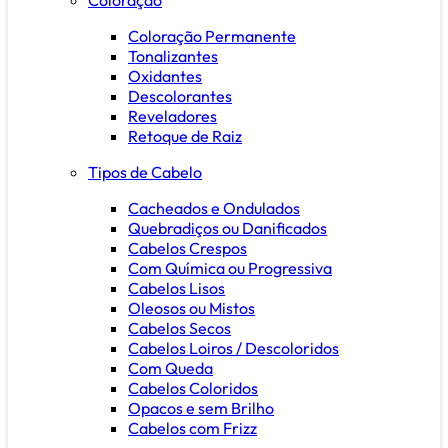
Coloração Permanente
Tonalizantes
Oxidantes
Descolorantes
Reveladores
Retoque de Raiz
Tipos de Cabelo
Cacheados e Ondulados
Quebradiços ou Danificados
Cabelos Crespos
Com Química ou Progressiva
Cabelos Lisos
Oleosos ou Mistos
Cabelos Secos
Cabelos Loiros / Descoloridos
Com Queda
Cabelos Coloridos
Opacos e sem Brilho
Cabelos com Frizz