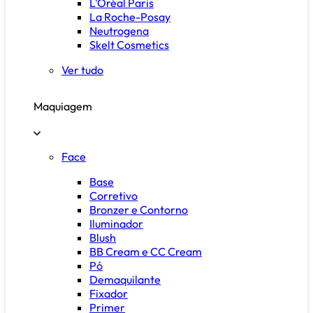
L'Oréal Paris
La Roche-Posay
Neutrogena
Skelt Cosmetics
Ver tudo
Maquiagem
Face
Base
Corretivo
Bronzer e Contorno
Iluminador
Blush
BB Cream e CC Cream
Pó
Demaquilante
Fixador
Primer