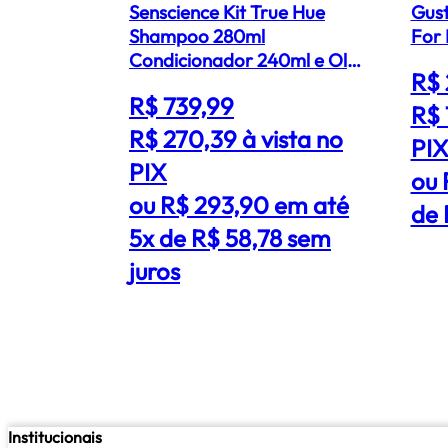
Senscience Kit True Hue
Gus
Shampoo 280ml
For 
Condicionador 240ml e Oleo
R$ 
Capilar 55ml
R$ 739,99
R$ 
R$ 270,39
à vista no
PI
PIX
ou 
ou R$ 293,90 em até
de 
5x de R$ 58,78 sem
juros
Institucionais