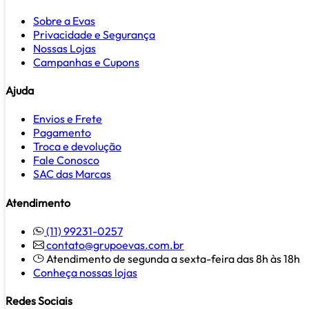
Sobre a Evas
Privacidade e Segurança
Nossas Lojas
Campanhas e Cupons
Ajuda
Envios e Frete
Pagamento
Troca e devolução
Fale Conosco
SAC das Marcas
Atendimento
(11) 99231-0257
contato@grupoevas.com.br
Atendimento de segunda a sexta-feira das 8h às 18h
Conheça nossas lojas
Redes Sociais