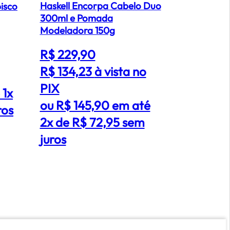
Haskell Encorpa Cabelo Duo
isco
Hidratação
300ml e Pomada
Cachos Lit
Modeladora 150g
R$ 2.59
R$ 229,90
R$ 1.278
R$ 134,23
à vista no
PIX
PIX
 1x
ou R$ 1
ou R$ 145,90 em até
ros
5x de R
2x de R$ 72,95 sem
juros
juros