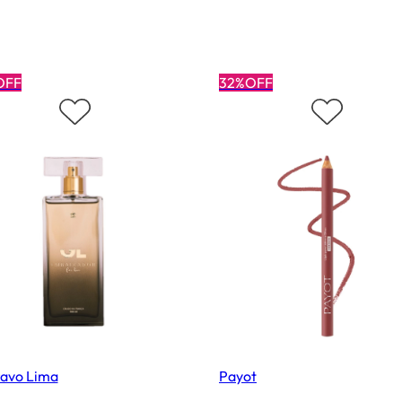
OFF
32%OFF
tavo Lima
Payot