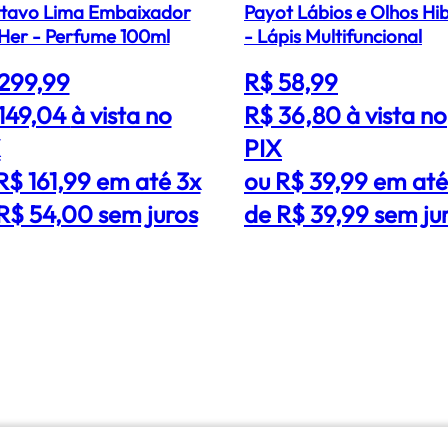
ttavo Lima Embaixador
Payot Lábios e Olhos Hib
Her - Perfume 100ml
- Lápis Multifuncional
299,99
R$ 58,99
149,04
à vista no
R$ 36,80
à vista no
X
PIX
R$ 161,99 em até 3x
ou R$ 39,99 em até
R$ 54,00 sem juros
de R$ 39,99 sem ju