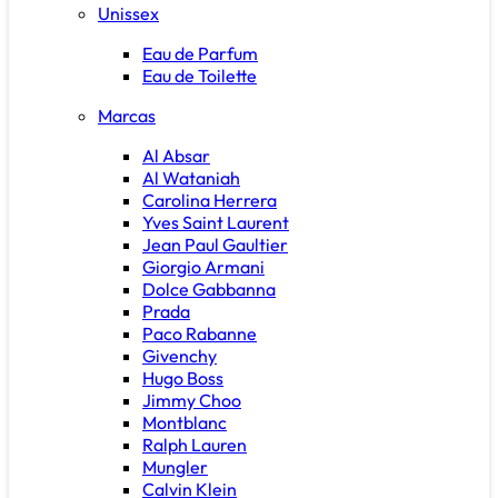
Unissex
Eau de Parfum
Eau de Toilette
Marcas
Al Absar
Al Wataniah
Carolina Herrera
Yves Saint Laurent
Jean Paul Gaultier
Giorgio Armani
Dolce Gabbanna
Prada
Paco Rabanne
Givenchy
Hugo Boss
Jimmy Choo
Montblanc
Ralph Lauren
Mungler
Calvin Klein