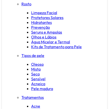
Rosto
Limpeza Facial
Protetores Solares
Hidratantes
Prevenção
Seruns e Ampolas
Olhos e Lábios
Água Micelar e Termal
Kits de Tratamento para Pele
Tipos de pele
Oleosa
Mista
Seca
Sensível
Acneica
Pele madura
Tratamentos
Acne