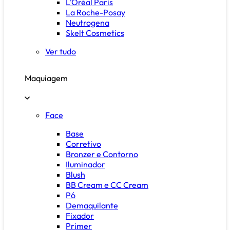
L'Oréal Paris
La Roche-Posay
Neutrogena
Skelt Cosmetics
Ver tudo
Maquiagem
Face
Base
Corretivo
Bronzer e Contorno
Iluminador
Blush
BB Cream e CC Cream
Pó
Demaquilante
Fixador
Primer