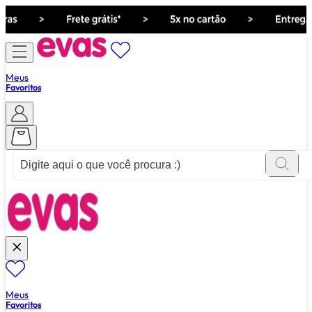
Meus
Favoritos
ver tudo de ""
Meus
Favoritos