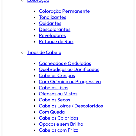
Coloração Permanente
Tonalizantes
Oxidantes
Descolorantes
Reveladores
Retoque de Raiz
Tipos de Cabelo
Cacheados e Ondulados
Quebradiços ou Danificados
Cabelos Crespos
Com Química ou Progressiva
Cabelos Lisos
Oleosos ou Mistos
Cabelos Secos
Cabelos Loiros / Descoloridos
Com Queda
Cabelos Coloridos
Opacos e sem Brilho
Cabelos com Frizz