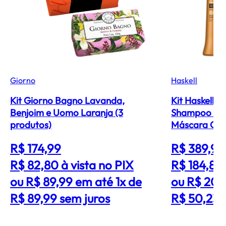
Giorno
Haskell
Kit Giorno Bagno Lavanda,
Kit Haskell I
Benjoim e Uomo Laranja (3
Shampoo Con
produtos)
Máscara G (3
R$ 174,99
R$ 389,99
R$ 82,80
à vista no PIX
R$ 184,83
ou R$ 89,99 em até 1x de
ou R$ 200
R$ 89,99 sem juros
R$ 50,23 