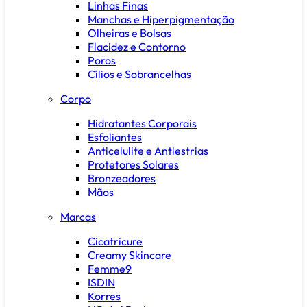
Linhas Finas
Manchas e Hiperpigmentação
Olheiras e Bolsas
Flacidez e Contorno
Poros
Cílios e Sobrancelhas
Corpo
Hidratantes Corporais
Esfoliantes
Anticelulite e Antiestrias
Protetores Solares
Bronzeadores
Mãos
Marcas
Cicatricure
Creamy Skincare
Femme9
ISDIN
Korres