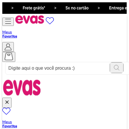
Meus
Favoritos
ver tudo de ""
Meus
Favoritos