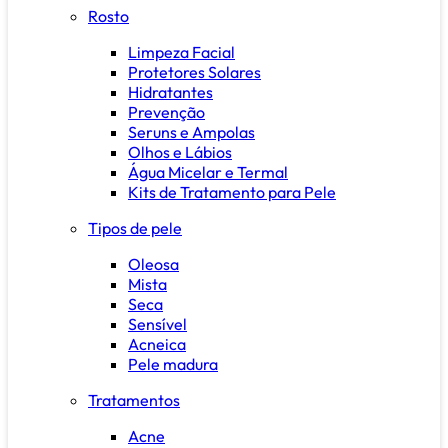
Rosto
Limpeza Facial
Protetores Solares
Hidratantes
Prevenção
Seruns e Ampolas
Olhos e Lábios
Água Micelar e Termal
Kits de Tratamento para Pele
Tipos de pele
Oleosa
Mista
Seca
Sensível
Acneica
Pele madura
Tratamentos
Acne