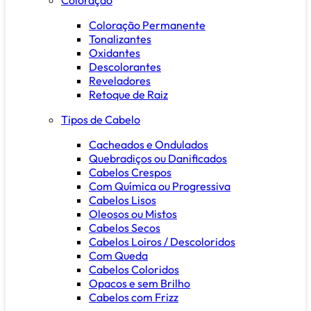
Coloração Permanente
Tonalizantes
Oxidantes
Descolorantes
Reveladores
Retoque de Raiz
Tipos de Cabelo
Cacheados e Ondulados
Quebradiços ou Danificados
Cabelos Crespos
Com Química ou Progressiva
Cabelos Lisos
Oleosos ou Mistos
Cabelos Secos
Cabelos Loiros / Descoloridos
Com Queda
Cabelos Coloridos
Opacos e sem Brilho
Cabelos com Frizz