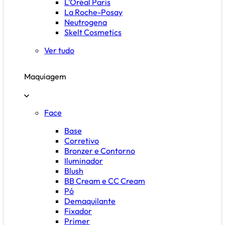
L'Oréal Paris
La Roche-Posay
Neutrogena
Skelt Cosmetics
Ver tudo
Maquiagem
Face
Base
Corretivo
Bronzer e Contorno
Iluminador
Blush
BB Cream e CC Cream
Pó
Demaquilante
Fixador
Primer