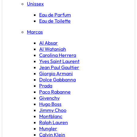
Unissex
Eau de Parfum
Eau de Toilette
Marcas
Al Absar
Al Wataniah
Carolina Herrera
Yves Saint Laurent
Jean Paul Gaultier
Giorgio Armani
Dolce Gabbanna
Prada
Paco Rabanne
Givenchy
Hugo Boss
Jimmy Choo
Montblanc
Ralph Lauren
Mungler
Calvin Klein