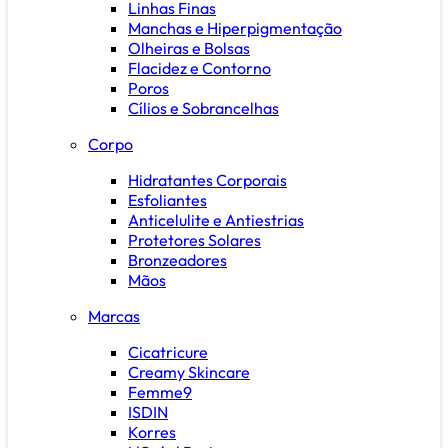
Linhas Finas
Manchas e Hiperpigmentação
Olheiras e Bolsas
Flacidez e Contorno
Poros
Cílios e Sobrancelhas
Corpo
Hidratantes Corporais
Esfoliantes
Anticelulite e Antiestrias
Protetores Solares
Bronzeadores
Mãos
Marcas
Cicatricure
Creamy Skincare
Femme9
ISDIN
Korres